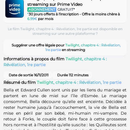
streaming sur Prime Video
ABONNEMENT
GRATUIT*
*
30 jours offerts à l'inscription - Offre la moins chère à
6.99€
par mois
Le film Twilight, chapitre 4 : Révélation, 1re partie est disponible en
streaming sur une autre plateforme ?
Suggérer une offre légale pour
Twilight, chapitre 4 : Révélation,
1re partie
en streaming
Informations à propos du film
Twilight, chapitre 4 :
Révélation, 1re partie
Date de sortie 16/11/2011
Durée 112 minutes
Résumé du film
Twilight, chapitre 4 : Révélation, 1re partie
Bella et Edward Cullen sont unis par les liens du mariage et
partent en lune de miel sur l’île d’Esmée. Le mariage
consommé, Bella découvre qu’elle est enceinte. Décidée à
rester humaine jusqu’à l’accouchement, la vie de Bella est
mise en péril par son bébé, mi-humain mi-vampire. De
retour à Forks, le couple doit faire face à cette grossesse
hors norme et à l’hostilité qu’elle suscite : les Quilleutes sont