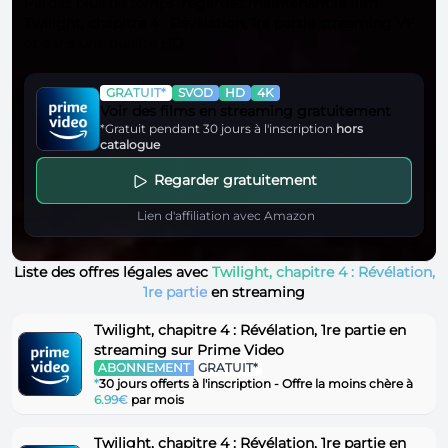
Perdez plus de temps,
regardez maintenant le film
Twilight, chapitre 4 : Révélation, 1re partie streaming VF
et dans une qualité
HD
.
GRATUIT*
SVOD
HD
4K
Voir des films en streaming gratuitement
*Gratuit pendant 30 jours à l'inscription
hors
catalogue
Regarder gratuitement
Lien d'affiliation avec Amazon
Liste des offres légales avec
Twilight, chapitre 4 : Révélation,
1re partie
en streaming
Twilight, chapitre 4 : Révélation, 1re partie en
streaming sur Prime Video
ABONNEMENT
GRATUIT*
*
30 jours offerts à l'inscription - Offre la moins chère à
6.99€
par mois
Twilight, chapitre 4 : Révélation, 1re partie en