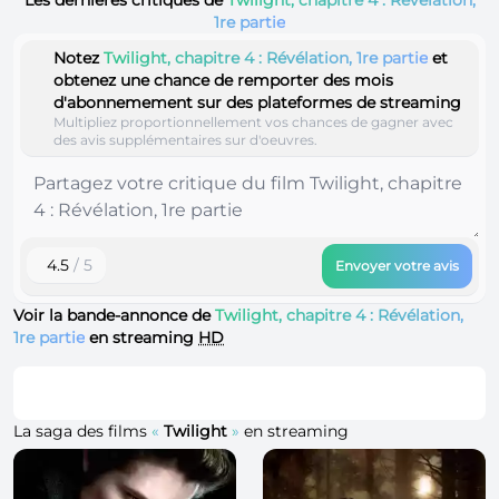
1re partie
Notez
Twilight, chapitre 4 : Révélation, 1re partie
et
obtenez une chance de remporter des mois
d'abonnemement sur des plateformes de streaming
Multipliez proportionnellement vos chances de gagner avec
des avis supplémentaires sur d'oeuvres.
4.5
/ 5
Envoyer votre avis
Voir la bande-annonce de
Twilight, chapitre 4 : Révélation,
1re partie
en streaming
HD
La saga des films
«
Twilight
»
en streaming