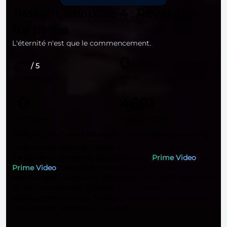
Twilight, chapitre 4 : Révélation,
1re partie
L'éternité n'est que le commencement.
~
0
/ 5
moyenne
notes
0
4681
critiques
vues uniques
Twilight, chapitre 4 : Révélation, 1re partie en streaming
Vous pouvez regarder
Twilight, chapitre 4 : Révélation,
1re partie
en streaming légalement sur
Prime Video
, et
Prime Video
. Ces plateformes vous permettent de voir le
film Twilight, chapitre 4 : Révélation, 1re partie streaming
VF soit à la location, l'achat ou par le biais d'un
abonnement mensuel. Twilight, chapitre 4 : Révélation,
1re partie est un film sorti en 2011.