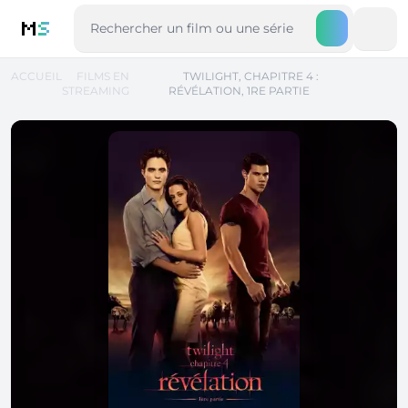
M
S
ACCUEIL
FILMS EN
TWILIGHT, CHAPITRE 4 :
STREAMING
RÉVÉLATION, 1RE PARTIE