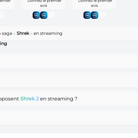
remier
Donnez le premier
Donnez le premier
avis
avis
a saga
«
Shrek
»
en streaming
ming
roposent
Shrek 2
en streaming ?