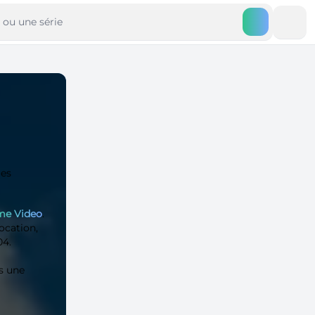
ues
me Video
.
ocation,
04.
s une