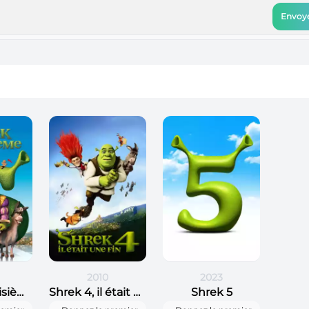
Envoye
2010
2023
Shrek le troisième
Shrek 4, il était une fin
Shrek 5