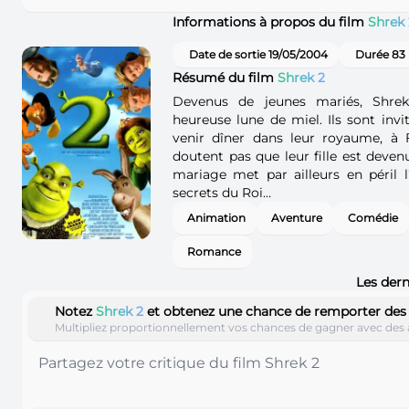
Informations à propos du film
Shrek 
Date de sortie 19/05/2004
Durée 83
Résumé du film
Shrek 2
Devenus de jeunes mariés, Shrek
heureuse lune de miel. Ils sont invi
venir dîner dans leur royaume, à 
doutent pas que leur fille est deve
mariage met par ailleurs en péril l’
secrets du Roi…
Animation
Aventure
Comédie
Romance
Les dern
Notez
Shrek 2
et obtenez une chance de remporter de
Multipliez proportionnellement vos chances de gagner avec des 