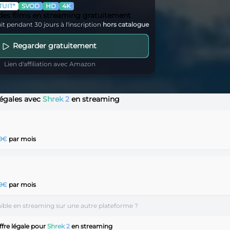
UIT*
SVOD
HD
4K
 des films en streaming gratuitement
it pendant 30 jours à l'inscription
hors catalogue
Regarder gratuitement
Lien d'affiliation avec Amazon
 légales avec
Shrek 2
en streaming
99€
par mois
99€
par mois
nible en streaming sur une autre plateforme ?
fre légale pour
Shrek 2
en streaming