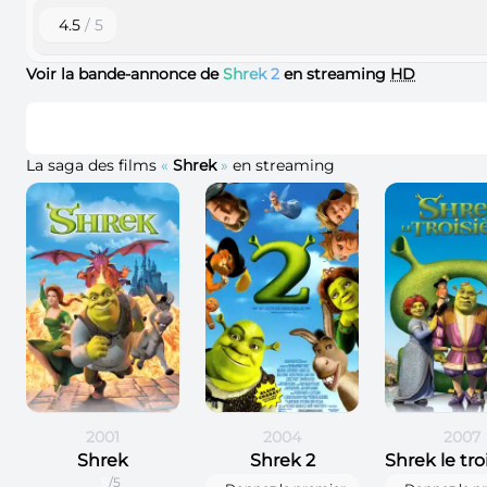
4.5
/ 5
Voir la bande-annonce de
Shrek 2
en streaming
HD
La saga des films
«
Shrek
»
en streaming
2001
2004
2007
Shrek
Shrek 2
5
/5