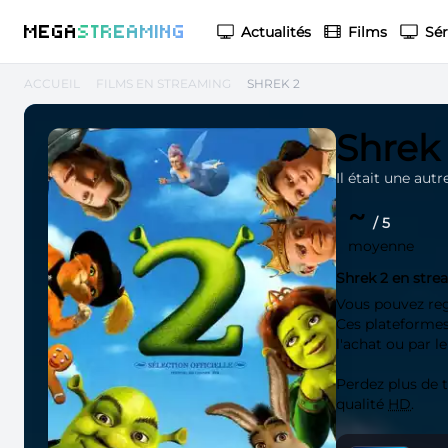
M
EGA
S
TREAMING
Actualités
Films
Sér
ACCUEIL
FILMS EN STREAMING
SHREK 2
Shrek
Il était une autr
~
/ 5
moyenne
Shrek 2 en str
Vous pouvez re
Ces plateformes 
l'achat ou par l
Perdez plus de
qualité
HD
.