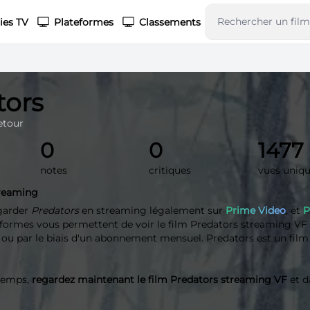
ies TV
Plateformes
Classements
tors
etour
0
0
1477
notes
critiques
vues uniq
treaming
garder
Predators
en streaming légalement sur
Prime Video
, et
P
eformes vous permettent de voir le film Predators streaming VF s
t ou par le biais d'un abonnement mensuel. Predators est un film 
 temps,
regardez maintenant le film Predators streaming VF
et d