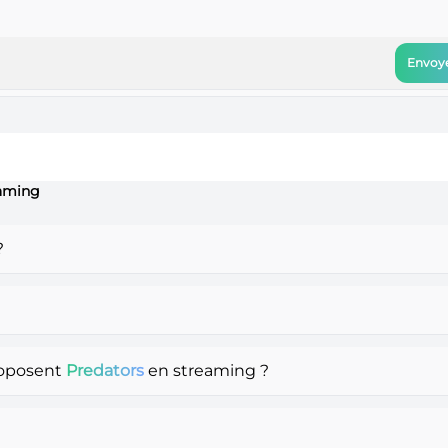
Envoye
eaming
?
roposent
Predators
en streaming ?