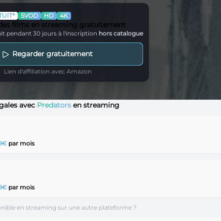
UIT*
SVOD
HD
4K
 des films en streaming gratuitement
it pendant 30 jours à l'inscription
hors catalogue
Regarder gratuitement
Lien d'affiliation avec Amazon
égales avec
Predators
en streaming
99€
par mois
99€
par mois
onible en streaming sur une autre plateforme ?