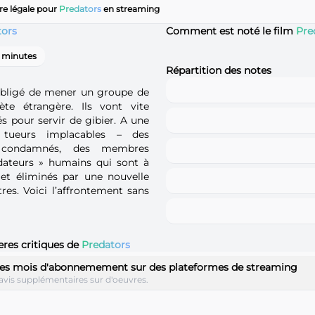
re légale pour
Predators
en streaming
tors
Comment est noté le film
Pre
 minutes
Répartition des notes
obligé de mener un groupe de
ète étrangère. Ils vont vite
s pour servir de gibier. A une
 tueurs implacables – des
s condamnés, des membres
dateurs » humains qui sont à
et éliminés par une nouvelle
res. Voici l’affrontement sans
eres critiques de
Predators
des mois d'abonnemement sur des plateformes de streaming
avis supplémentaires sur d'oeuvres.