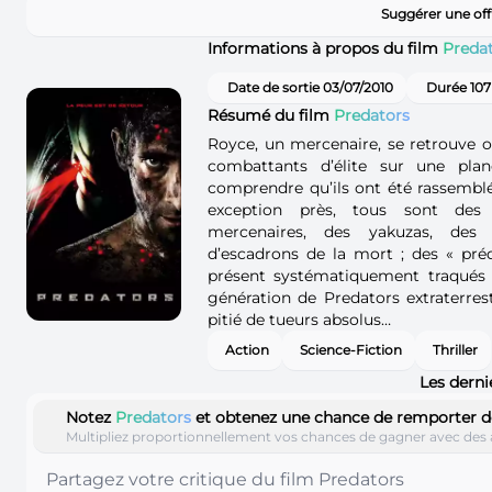
Suggérer une off
Informations à propos du film
Preda
Date de sortie 03/07/2010
Durée 107
Résumé du film
Predators
Royce, un mercenaire, se retrouve 
combattants d’élite sur une plan
comprendre qu’ils ont été rassemblé
exception près, tous sont des
mercenaires, des yakuzas, de
d’escadrons de la mort ; des « pré
présent systématiquement traqués 
génération de Predators extraterrest
pitié de tueurs absolus…
Action
Science-Fiction
Thriller
Les derni
Notez
Predators
et obtenez une chance de remporter 
Multipliez proportionnellement vos chances de gagner avec des 