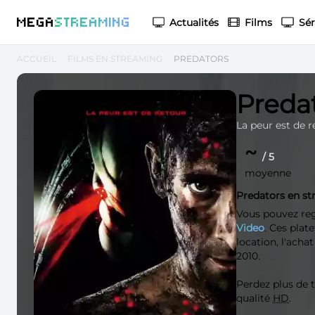
M
EGA
S
TREAMING
Actualités
Films
Sér
ACCUEIL
FILMS EN STREAMING
PREDATORS
Preda
La peur est de r
~
/ 5
moyenne
Predators en s
Vous pouvez re
Video
. Ces plat
location, l'acha
2010.
Perdez plus de
qualité
HD
.