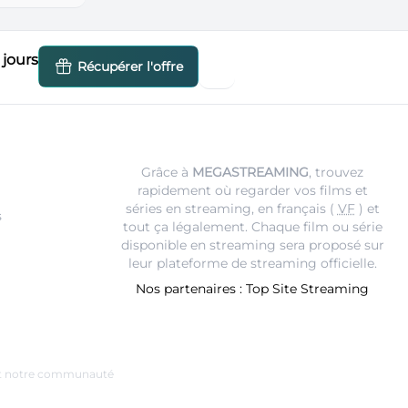
jours
Récupérer l'offre
Grâce à
MEGASTREAMING
, trouvez
rapidement où regarder vos films et
séries en streaming, en français (
VF
) et
s
tout ça légalement. Chaque film ou série
disponible en streaming sera proposé sur
leur
plateforme de streaming
officielle.
Nos partenaires :
Top Site Streaming
e et notre communauté