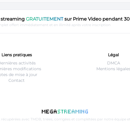
en streaming
GRATUITEMENT
sur Prime Video pendant 30 
plet offert immédiatement et en illimité après votre inscription
Liens pratiques
Légal
ernières activités
DMCA
nières modifications
Mentions légale
tes de mise à jour
Contact
MEGA
STREAMING
t récupérées avec
TMDB
, triées, corrigées et complétées par notre équip