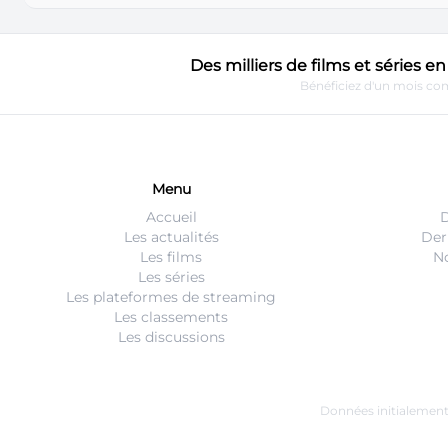
Des milliers de films et séries 
Bénéficiez d'un mois com
Menu
Accueil
D
Les actualités
Der
Les films
No
Les séries
Les plateformes de streaming
Les classements
Les discussions
Données initialemen