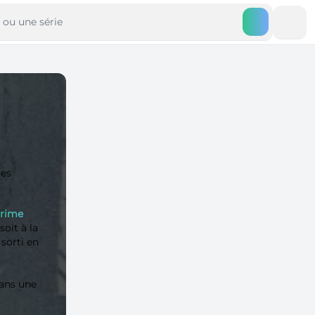
ues
rime
oit à la
sorti en
ans une