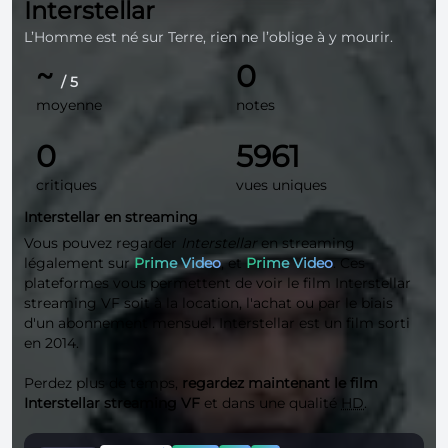
Interstellar
L’Homme est né sur Terre, rien ne l’oblige à y mourir.
~
0
/ 5
moyenne
notes
0
5961
critiques
vues uniques
Interstellar en streaming
Vous pouvez regarder
Interstellar
en streaming
légalement sur
Prime Video
, et
Prime Video
. Ces
plateformes vous permettent de voir le film Interstellar
streaming VF soit à la location, l'achat ou par le biais
d'un abonnement mensuel. Interstellar est un film sorti
en 2014.
Perdez plus de temps,
regardez maintenant le film
Interstellar streaming VF
et dans une qualité
HD
.