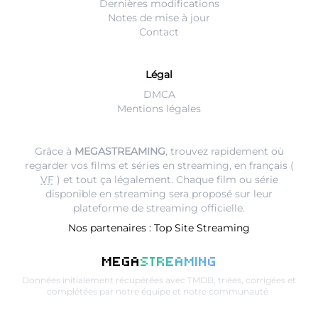
Dernières modifications
Notes de mise à jour
Contact
Légal
DMCA
Mentions légales
Grâce à
MEGASTREAMING
, trouvez rapidement où
regarder vos films et séries en streaming, en français (
VF
) et tout ça légalement. Chaque film ou série
disponible en streaming sera proposé sur leur
plateforme de streaming
officielle.
Nos partenaires :
Top Site Streaming
MEGA
STREAMING
Données initialement récupérées avec
TMDB
, triées, corrigées et
complétées par notre équipe et notre communauté