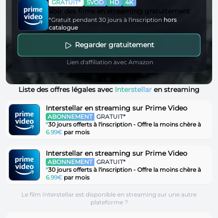
GRATUIT*
SVOD
HD
4K
Voir des films en streaming gratuitement
*Gratuit pendant 30 jours à l'inscription
hors
catalogue
Regarder gratuitement
Lien d'affiliation avec Amazon
Liste des offres légales avec
Interstellar
en streaming
Interstellar en streaming sur Prime Video
ABONNEMENT
GRATUIT*
*
30 jours offerts à l'inscription - Offre la moins chère à
6.99€
par mois
Interstellar en streaming sur Prime Video
ABONNEMENT
GRATUIT*
*
30 jours offerts à l'inscription - Offre la moins chère à
6.99€
par mois
Le film Interstellar est disponible en streaming sur une autre
plateforme ?