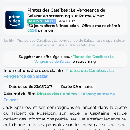
Pirates des Caraïbes : La Vengeance de
Salazar en streaming sur Prime Video
ABONNEMENT
GRATUIT*
*
30 jours offerts à l'inscription - Offre la moins chère à
6.99€
par mois
Le film Pirates des Caraïbes : La Vengeance de Salazar est disponible en
streaming sur une autre plateforme ?
Suggérer une offre légale pour
Pirates des Caraïbes : La
Vengeance de Salazar
en streaming
Informations à propos du film
Pirates des Caraïbes : La
Vengeance de Salazar
Date de sortie 23/05/2017
Durée 129 minutes
Résumé du film
Pirates des Caraïbes : La Vengeance de
Salazar
Jack Sparrow et ses compagnons se lancent dans la quête
du Trident de Poséidon, sur lequel le Capitaine Teague
détient des informations précieuses. Cet artefact légendaire,
qui donne tous les pouvoirs sur les océans, est leur seul