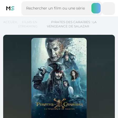
M
S
ACCUEIL
FILMS EN
PIRATES DES CARAÏBES : LA
STREAMING
VENGEANCE DE SALAZAR