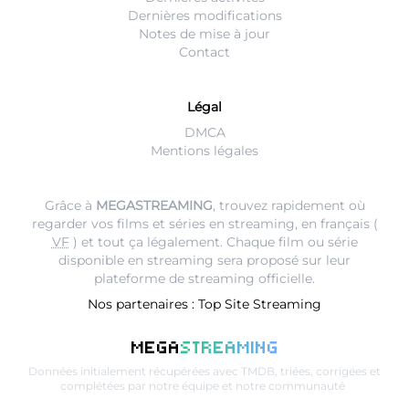
Dernières modifications
Notes de mise à jour
Contact
Légal
DMCA
Mentions légales
Grâce à
MEGASTREAMING
, trouvez rapidement où
regarder vos films et séries en streaming, en français (
VF
) et tout ça légalement. Chaque film ou série
disponible en streaming sera proposé sur leur
plateforme de streaming
officielle.
Nos partenaires :
Top Site Streaming
MEGA
STREAMING
Données initialement récupérées avec
TMDB
, triées, corrigées et
complétées par notre équipe et notre communauté