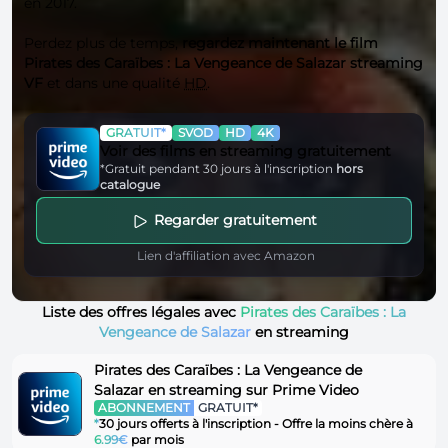
en 2017.
Perdez plus de temps,
regardez maintenant le film
Pirates des Caraïbes : La Vengeance de Salazar streaming
VF
et dans une qualité
HD
.
GRATUIT*
SVOD
HD
4K
Voir des films en streaming gratuitement
*Gratuit pendant 30 jours à l'inscription
hors
catalogue
Regarder gratuitement
Lien d'affiliation avec Amazon
Liste des offres légales avec
Pirates des Caraïbes : La
Vengeance de Salazar
en streaming
Pirates des Caraïbes : La Vengeance de
Salazar en streaming sur Prime Video
ABONNEMENT
GRATUIT*
*
30 jours offerts à l'inscription - Offre la moins chère à
6.99€
par mois