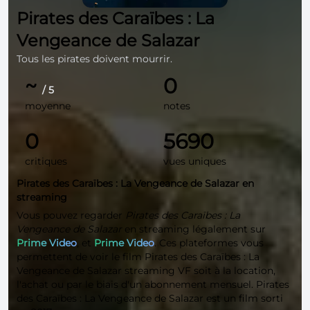
Pirates des Caraïbes : La
Vengeance de Salazar
Tous les pirates doivent mourrir.
~
0
/ 5
moyenne
notes
0
5690
critiques
vues uniques
Pirates des Caraïbes : La Vengeance de Salazar en
streaming
Vous pouvez regarder
Pirates des Caraïbes : La
Vengeance de Salazar
en streaming légalement sur
Prime Video
, et
Prime Video
. Ces plateformes vous
permettent de voir le film Pirates des Caraïbes : La
Vengeance de Salazar streaming VF soit à la location,
l'achat ou par le biais d'un abonnement mensuel. Pirates
des Caraïbes : La Vengeance de Salazar est un film sorti