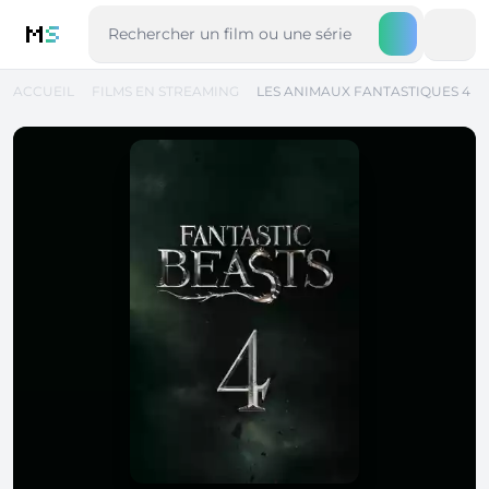
M
S
ACCUEIL
FILMS EN STREAMING
LES ANIMAUX FANTASTIQUES 4