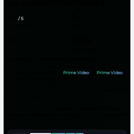
Les animaux fantastiques 4
~
0
/ 5
moyenne
notes
0
1864
critiques
vues uniques
Les animaux fantastiques 4 en streaming
Vous pouvez regarder
Les animaux fantastiques 4
en
streaming légalement sur
Prime Video
, et
Prime Video
.
Ces plateformes vous permettent de voir le film Les
animaux fantastiques 4 streaming VF soit à la location,
l'achat ou par le biais d'un abonnement mensuel. Les
animaux fantastiques 4 est un film sorti en 2022.
Perdez plus de temps,
regardez maintenant le film Les
animaux fantastiques 4 streaming VF
et dans une qualité
HD
.