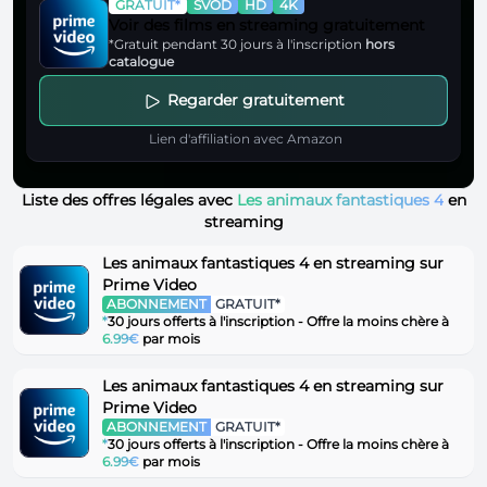
GRATUIT*
SVOD
HD
4K
Voir des films en streaming gratuitement
*Gratuit pendant 30 jours à l'inscription
hors
catalogue
Regarder gratuitement
Lien d'affiliation avec Amazon
Liste des offres légales avec
Les animaux fantastiques 4
en
streaming
Les animaux fantastiques 4 en streaming sur
Prime Video
ABONNEMENT
GRATUIT*
*
30 jours offerts à l'inscription - Offre la moins chère à
6.99€
par mois
Les animaux fantastiques 4 en streaming sur
Prime Video
ABONNEMENT
GRATUIT*
*
30 jours offerts à l'inscription - Offre la moins chère à
6.99€
par mois