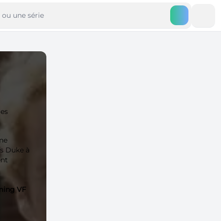
ues
ne
es Duke à
ent
aming VF