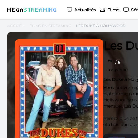
M
EGA
S
TREAMING
Actualités
Films
Sér
ACCUEIL
FILMS EN STREAMING
LES DUKE À HOLLYWOOD
Les D
~
/ 5
moyenne
Les Duke à Hol
Vous pouvez re
plateforme pour
Hollywood strea
mensuel. Les Du
Perdez plus de
et dans une qua