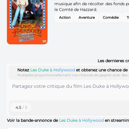
musique afin de récolter des fonds p
le Comté de Hazzard.
Action
Aventure
Comédie
T
Les dernieres c
Notez
Les Duke à Hollywood
et obtenez une chance de
Multipliez proportionnellement vos chances de gagner avec des 
4.5
/ 5
Voir la bande-annonce de
Les Duke à Hollywood
en streami