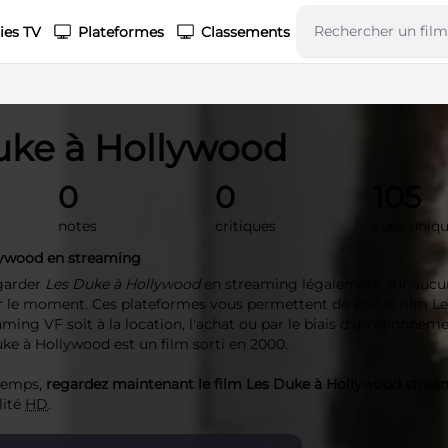
ies TV
Plateformes
Classements
uke à Hollywood
0
0
105
notes
critiques
vues uniq
lywood en streaming
garder
Les Duke à Hollywood
en streaming légalement sur aucu
 le moment. Ces plateformes vous permettent de voir le film L
ming VF soit à la location, l'achat ou par le biais d'un abonnem
ke à Hollywood est un film sorti en 2000.
 temps,
regardez maintenant le film Les Duke à Hollywood stre
lité
HD
.