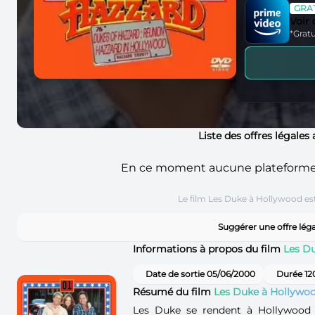
GRAT
Voir
*Gratu
Liste des offres légales
En ce moment aucune plateform
Le film Les Duke à Hollywood es
Suggérer une offre lég
Informations à propos du film
Les D
Date de sortie 05/06/2000
Durée 12
Résumé du film
Les Duke à Hollywo
Les Duke se rendent à Hollywood d