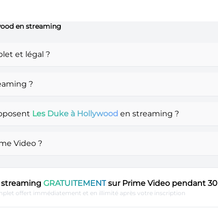
ywood en streaming
et et légal ?
eaming ?
roposent
Les Duke à Hollywood
en streaming ?
ime Video ?
en streaming
GRATUITEMENT
sur Prime Video pendant 30 
plet offert immédiatement et en illimité après votre inscription