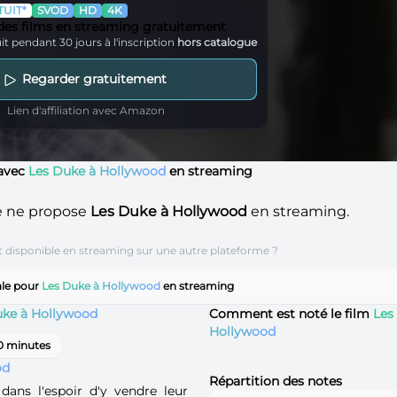
UIT*
SVOD
HD
4K
 des films en streaming gratuitement
it pendant 30 jours à l'inscription
hors catalogue
Regarder gratuitement
Lien d'affiliation avec Amazon
 avec
Les Duke à Hollywood
en streaming
e ne propose
Les Duke à Hollywood
en streaming.
t disponible en streaming sur une autre plateforme ?
ale pour
Les Duke à Hollywood
en streaming
uke à Hollywood
Comment est noté le film
Les
Hollywood
0 minutes
od
Répartition des notes
ans l'espoir d'y vendre leur