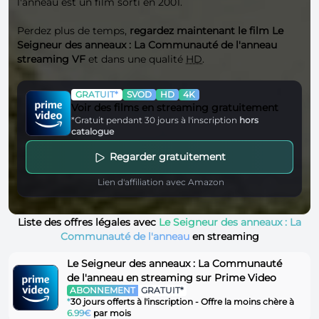
l'anneau est un film sorti en 2001.
Perdez plus de temps,
regardez maintenant le film Le
Seigneur des anneaux : La Communauté de l'anneau
streaming VF
et dans une qualité
HD
.
GRATUIT*
SVOD
HD
4K
Voir des films en streaming gratuitement
*Gratuit pendant 30 jours à l'inscription
hors
catalogue
Regarder gratuitement
Lien d'affiliation avec Amazon
Liste des offres légales avec
Le Seigneur des anneaux : La
Communauté de l'anneau
en streaming
Le Seigneur des anneaux : La Communauté
de l'anneau en streaming sur Prime Video
ABONNEMENT
GRATUIT*
*
30 jours offerts à l'inscription - Offre la moins chère à
6.99€
par mois