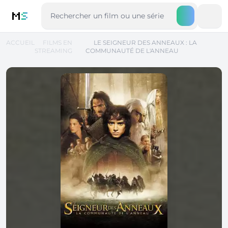
M
S
ACCUEIL
FILMS EN
LE SEIGNEUR DES ANNEAUX : LA
STREAMING
COMMUNAUTÉ DE L'ANNEAU