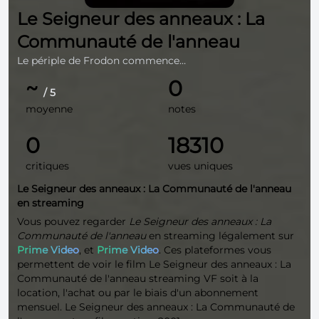
Le Seigneur des anneaux : La
Communauté de l'anneau
Le périple de Frodon commence…
~
0
/ 5
moyenne
notes
0
18310
critiques
vues uniques
Le Seigneur des anneaux : La Communauté de l'anneau
en streaming
Vous pouvez regarder
Le Seigneur des anneaux : La
Communauté de l'anneau
en streaming légalement sur
Prime Video
, et
Prime Video
. Ces plateformes vous
permettent de voir le film Le Seigneur des anneaux : La
Communauté de l'anneau streaming VF soit à la
location, l'achat ou par le biais d'un abonnement
mensuel. Le Seigneur des anneaux : La Communauté de