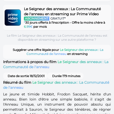
Le Seigneur des anneaux : La Communauté
de l'anneau en streaming sur Prime Video
ABONNEMENT
GRATUIT*
*
30 jours offerts à l'inscription - Offre la moins chère à
6.99€
par mois
Le film Le Seigneur des anneaux : La Communauté de l'anneau est
disponible en streaming sur une autre plateforme ?
Suggérer une offre légale pour
Le Seigneur des anneaux : La
Communauté de l'anneau
en streaming
Informations à propos du film
Le Seigneur des anneaux : La
Communauté de l'anneau
Date de sortie 18/12/2001
Durée 179 minutes
Résumé du film
Le Seigneur des anneaux : La Communauté
de l'anneau
Le jeune et timide Hobbit, Frodon Sacquet, hérite d'un
anneau. Bien loin d'être une simple babiole, il s'agit de
l'Anneau Unique, un instrument de pouvoir absolu qui
permettrait à Sauron, le Seigneur des ténèbres, de régner