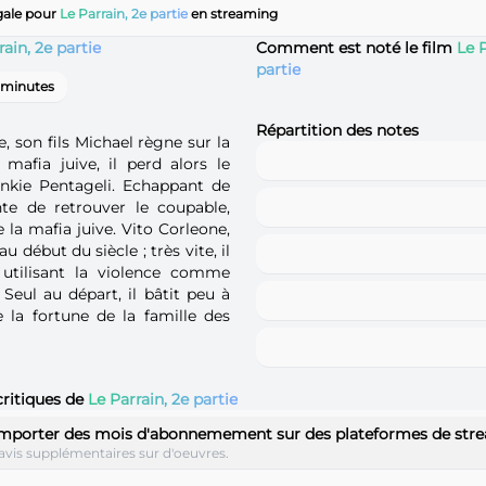
gale pour
Le Parrain, 2e partie
en streaming
rain, 2e partie
Comment est noté le film
Le P
partie
 minutes
Répartition des notes
 son fils Michael règne sur la
mafia juive, il perd alors le
ankie Pentageli. Echappant de
nte de retrouver le coupable,
la mafia juive. Vito Corleone,
 début du siècle ; très vite, il
 utilisant la violence comme
 Seul au départ, il bâtit peu à
 la fortune de la famille des
critiques de
Le Parrain, 2e partie
emporter des mois d'abonnemement sur des plateformes de str
avis supplémentaires sur d'oeuvres.