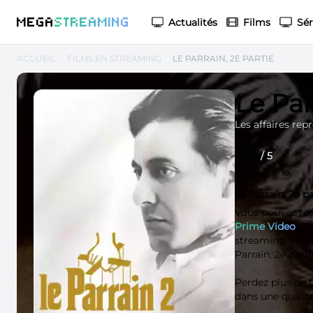
M
EGA
S
TREAMING
Actualités
Films
Sér
ACCUEIL
FILMS EN STREAMING
LE PARRAIN, 2E PARTIE
Le Par
Les affaires rep
~
/ 5
moyenne
Le Parrain, 2e p
Vous pouvez re
Prime Video
. C
streaming VF soi
Parrain, 2e parti
Perdez plus de
dans une qualit