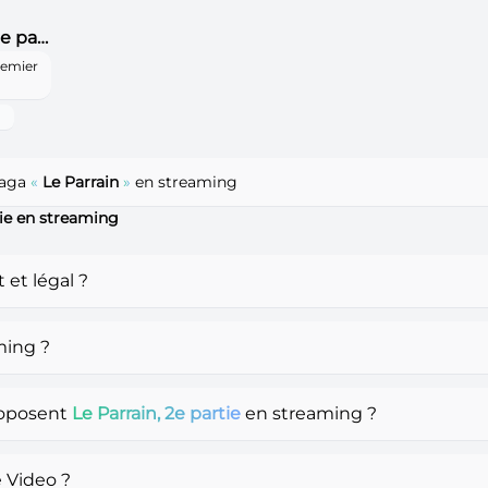
Le Parrain, 3e partie
remier
saga
«
Le Parrain
»
en streaming
tie en streaming
et légal ?
ming ?
roposent
Le Parrain, 2e partie
en streaming ?
 Video ?