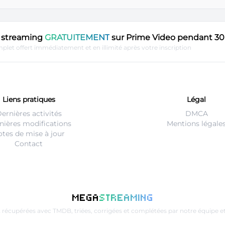
en streaming
GRATUITEMENT
sur Prime Video pendant 30 
plet offert immédiatement et en illimité après votre inscription
Liens pratiques
Légal
ernières activités
DMCA
nières modifications
Mentions légale
tes de mise à jour
Contact
MEGA
STREAMING
t récupérées avec
TMDB
, triées, corrigées et complétées par notre équip