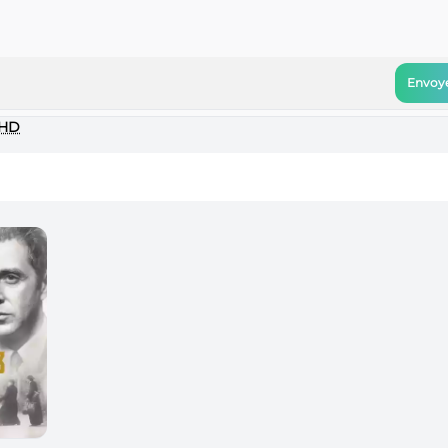
Envoye
HD