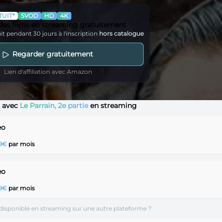
UIT*
SVOD
HD
4K
 des films en streaming gratuitement
it pendant 30 jours à l'inscription
hors catalogue
Regarder gratuitement
Lien d'affiliation avec Amazon
s avec
Le Parrain, 2e partie
en streaming
eo
99€
par mois
eo
99€
par mois
st disponible en streaming sur une autre plateforme ?