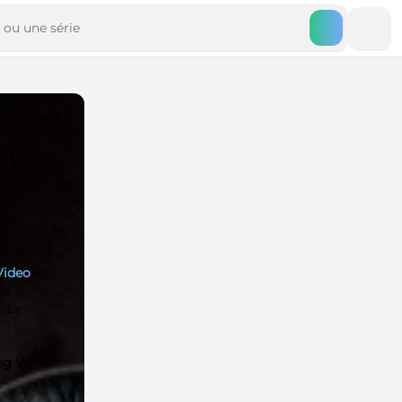
ues
Video
, et
ie
. Le
ing VF
et