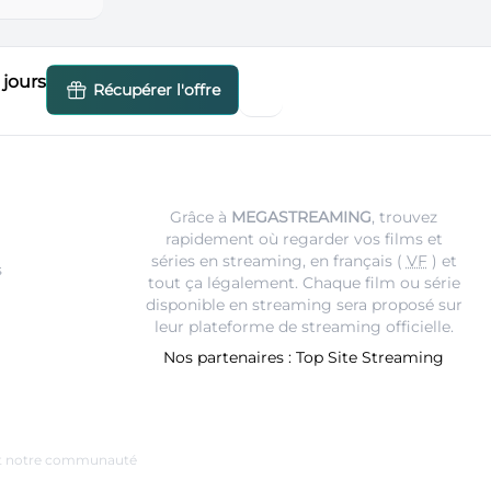
jours
Récupérer l'offre
Grâce à
MEGASTREAMING
, trouvez
rapidement où regarder vos films et
séries en streaming, en français (
VF
) et
s
tout ça légalement. Chaque film ou série
disponible en streaming sera proposé sur
leur
plateforme de streaming
officielle.
Nos partenaires :
Top Site Streaming
e et notre communauté