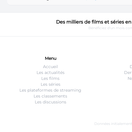
Des milliers de films et séries 
Bénéficiez d'un mois com
Menu
Accueil
D
Les actualités
Der
Les films
No
Les séries
Les plateformes de streaming
Les classements
Les discussions
Données initialemen