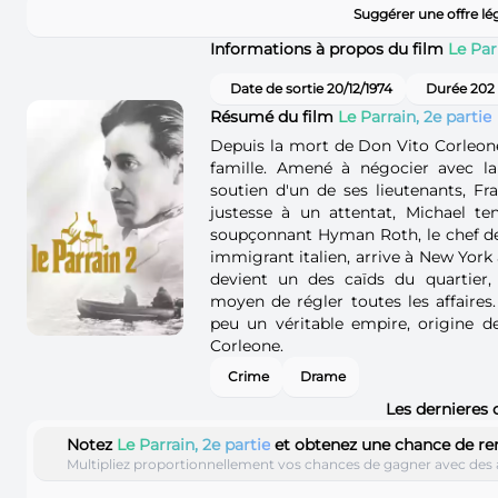
Suggérer une offre lé
Informations à propos du film
Le Par
Date de sortie 20/12/1974
Durée 202
Résumé du film
Le Parrain, 2e partie
Depuis la mort de Don Vito Corleone,
famille. Amené à négocier avec la 
soutien d'un de ses lieutenants, Fr
justesse à un attentat, Michael te
soupçonnant Hyman Roth, le chef de 
immigrant italien, arrive à New York au
devient un des caïds du quartier,
moyen de régler toutes les affaires.
peu un véritable empire, origine de
Corleone.
Crime
Drame
Les dernieres 
Notez
Le Parrain, 2e partie
et obtenez une chance de r
Multipliez proportionnellement vos chances de gagner avec des 