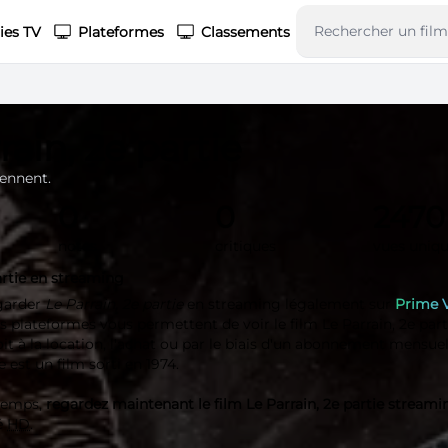
ies TV
Plateformes
Classements
rain, 2e partie
rennent.
0
0
2470
notes
critiques
vues uniq
artie en streaming
garder
Le Parrain, 2e partie
en streaming légalement sur
Prime 
es plateformes vous permettent de voir le film Le Parrain, 2e part
t à la location, l'achat ou par le biais d'un abonnement mensuel
e est un film sorti en 1974.
 temps,
regardez maintenant le film Le Parrain, 2e partie stream
é
HD
.