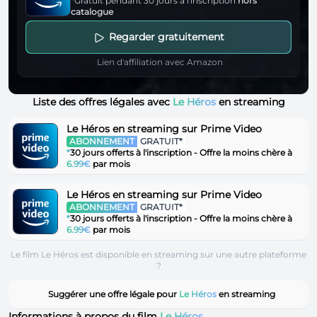
*Gratuit pendant 30 jours à l'inscription
hors
catalogue
Regarder gratuitement
Lien d'affiliation avec Amazon
Liste des offres légales avec
Le Héros
en streaming
Le Héros en streaming sur Prime Video
ABONNEMENT
GRATUIT*
*
30 jours offerts à l'inscription - Offre la moins chère à
6.99€
par mois
Le Héros en streaming sur Prime Video
ABONNEMENT
GRATUIT*
*
30 jours offerts à l'inscription - Offre la moins chère à
6.99€
par mois
Le film Le Héros est disponible en streaming sur une autre plateforme
?
Suggérer une offre légale pour
Le Héros
en streaming
Informations à propos du film
Le Héros