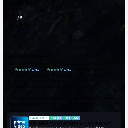
Le Héros
~
0
/ 5
moyenne
notes
0
544
critiques
vues uniques
Le Héros en streaming
Vous pouvez regarder
Le Héros
en streaming légalement
sur
Prime Video
, et
Prime Video
. Ces plateformes vous
permettent de voir le film Le Héros streaming VF soit à
la location, l'achat ou par le biais d'un abonnement
mensuel. Le Héros est un film sorti en 2022.
Perdez plus de temps,
regardez maintenant le film Le
Héros streaming VF
et dans une qualité
HD
.
GRATUIT*
SVOD
HD
4K
Voir des films en streaming gratuitement