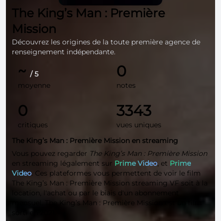
The King’s Man : Première
Mission
Découvrez les origines de la toute première agence de
renseignement indépendante.
~
0
/ 5
moyenne
notes
0
3343
critiques
vues uniques
The King’s Man : Première Mission en streaming
Vous pouvez regarder
The King’s Man : Première Mission
en streaming légalement sur
Prime Video
, et
Prime
Video
. Ces plateformes vous permettent de voir le film
The King’s Man : Première Mission streaming VF soit à la
location, l'achat ou par le biais d'un abonnement
mensuel. The King’s Man : Première Mission est un film
sorti en 2021.