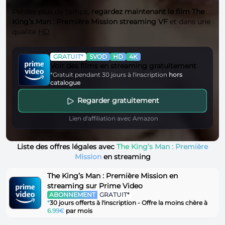
Perdez plus de temps,
regardez maintenant le film The
King’s Man : Première Mission streaming VF
et dans une
qualité
HD
.
GRATUIT*
SVOD
HD
4K
Voir des films en streaming gratuitement
*Gratuit pendant 30 jours à l'inscription
hors
catalogue
Regarder gratuitement
Lien d'affiliation avec Amazon
Liste des offres légales avec
The King’s Man : Première
Mission
en streaming
The King’s Man : Première Mission en
streaming sur Prime Video
ABONNEMENT
GRATUIT*
*
30 jours offerts à l'inscription - Offre la moins chère à
6.99€
par mois