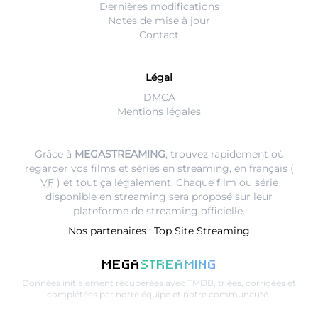
Dernières modifications
Notes de mise à jour
Contact
Légal
DMCA
Mentions légales
Grâce à
MEGASTREAMING
, trouvez rapidement où
regarder vos films et séries en streaming, en français (
VF
) et tout ça légalement. Chaque film ou série
disponible en streaming sera proposé sur leur
plateforme de streaming
officielle.
Nos partenaires :
Top Site Streaming
MEGA
STREAMING
Données initialement récupérées avec
TMDB
, triées, corrigées et
complétées par notre équipe et notre communauté