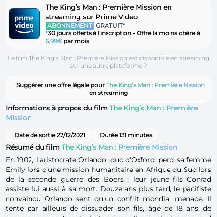
The King’s Man : Première Mission en
streaming sur Prime Video
ABONNEMENT
GRATUIT*
*
30 jours offerts à l'inscription - Offre la moins chère à
6.99€
par mois
Le film The King’s Man : Première Mission est disponible en streaming
sur une autre plateforme ?
Suggérer une offre légale pour
The King’s Man : Première Mission
en streaming
Informations à propos du film
The King’s Man : Première
Mission
Date de sortie 22/12/2021
Durée 131 minutes
Résumé du film
The King’s Man : Première Mission
En 1902, l'aristocrate Orlando, duc d'Oxford, perd sa femme
Emily lors d'une mission humanitaire en Afrique du Sud lors
de la seconde guerre des Boers ; leur jeune fils Conrad
assiste lui aussi à sa mort. Douze ans plus tard, le pacifiste
convaincu Orlando sent qu'un conflit mondial menace. Il
tente par ailleurs de dissuader son fils, âgé de 18 ans, de