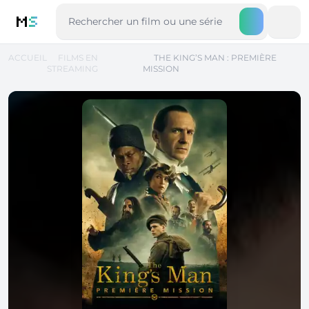
M
S
ACCUEIL
FILMS EN
THE KING’S MAN : PREMIÈRE
STREAMING
MISSION