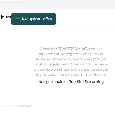
jours
Récupérer l'offre
Grâce à
MEGASTREAMING
, trouvez
rapidement où regarder vos films et
séries en streaming, en français (
VF
) et
s
tout ça légalement. Chaque film ou série
disponible en streaming sera proposé sur
leur
plateforme de streaming
officielle.
Nos partenaires :
Top Site Streaming
e et notre communauté