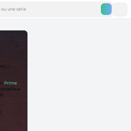
ues
ur
Prime
merveilleux
nt
y