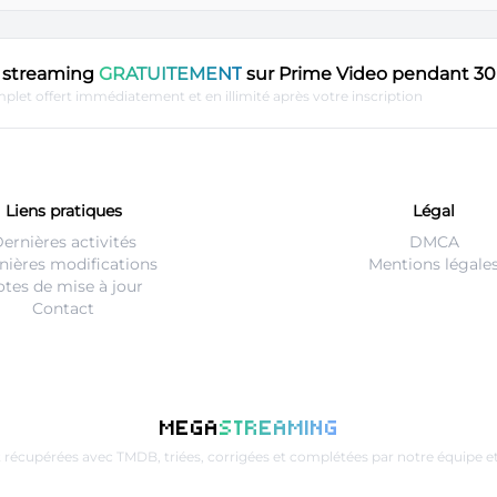
en streaming
GRATUITEMENT
sur Prime Video pendant 30 
plet offert immédiatement et en illimité après votre inscription
Liens pratiques
Légal
ernières activités
DMCA
nières modifications
Mentions légale
tes de mise à jour
Contact
MEGA
STREAMING
t récupérées avec
TMDB
, triées, corrigées et complétées par notre équip