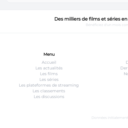
Des milliers de films et séries 
Bénéficiez d'un mois com
Menu
Accueil
D
Les actualités
Der
Les films
No
Les séries
Les plateformes de streaming
Les classements
Les discussions
Données initialemen