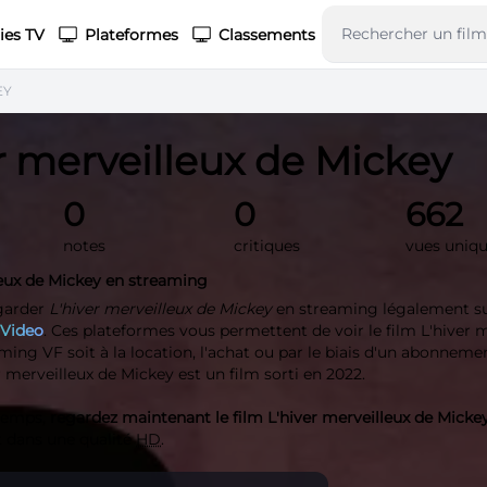
ies TV
Plateformes
Classements
EY
r merveilleux de Mickey
0
0
662
notes
critiques
vues uniq
leux de Mickey en streaming
garder
L'hiver merveilleux de Mickey
en streaming légalement s
 Video
. Ces plateformes vous permettent de voir le film L'hiver 
ing VF soit à la location, l'achat ou par le biais d'un abonneme
 merveilleux de Mickey est un film sorti en 2022.
 temps,
regardez maintenant le film L'hiver merveilleux de Micke
 dans une qualité
HD
.