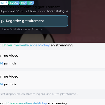
UIT*
SVOD
HD
4K
 des films en streaming gratuitement
it pendant 30 jours à l'inscription
hors catalogue
Regarder gratuitement
Lien d'affiliation avec Amazon
c
L'hiver merveilleux de Mickey
en streaming
Prime Video
99€
par mois
Prime Video
99€
par mois
y est disponible en streaming sur une autre plateforme ?
 pour
L'hiver merveilleux de Mickey
en streaming