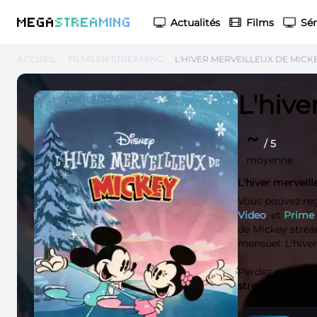
M
EGA
S
TREAMING
Actualités
Films
Sér
ACCUEIL
FILMS EN STREAMING
L'HIVER MERVEILLEUX DE MICK
L'hive
~
/ 5
moyenne
L'hiver merveil
Vous pouvez re
Video
, et
Prime
de Mickey stream
mensuel. L'hiver
Perdez plus de
streaming VF
et