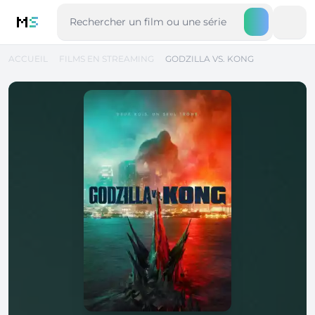
M
S
ACCUEIL
FILMS EN STREAMING
GODZILLA VS. KONG