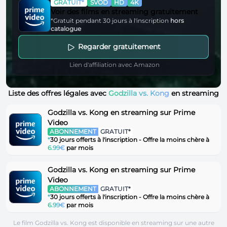
GRATUIT*
SVOD
HD
4K
Voir des films en streaming gratuitement
*Gratuit pendant 30 jours à l'inscription
hors
catalogue
Regarder gratuitement
Lien d'affiliation avec Amazon
Liste des offres légales avec
Godzilla vs. Kong
en streaming
Godzilla vs. Kong en streaming sur Prime
Video
ABONNEMENT
GRATUIT*
*
30 jours offerts à l'inscription - Offre la moins chère à
6.99€
par mois
Godzilla vs. Kong en streaming sur Prime
Video
ABONNEMENT
GRATUIT*
*
30 jours offerts à l'inscription - Offre la moins chère à
6.99€
par mois
Le film Godzilla vs. Kong est disponible en streaming sur une autre