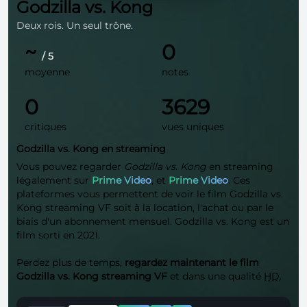
Godzilla vs. Kong
Deux rois. Un seul trône.
~
0
/ 5
moyenne
notes
0
3629
critiques
vues uniques
Godzilla vs. Kong en streaming
Vous pouvez regarder
Godzilla vs. Kong
en streaming
légalement sur
Prime Video
, et
Prime Video
. Ces
plateformes vous permettent de voir le film Godzilla vs.
Kong streaming VF soit à la location, l'achat ou par le
biais d'un abonnement mensuel. Godzilla vs. Kong est un
film sorti en 2021.
Perdez plus de temps,
regardez maintenant le film
Godzilla vs. Kong streaming VF
et dans une qualité
HD
.