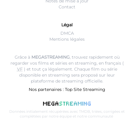
Notes de mise à jour
Contact
Légal
DMCA
Mentions légales
Grâce à
MEGASTREAMING
, trouvez rapidement où
regarder vos films et séries en streaming, en français (
VF
) et tout ça légalement. Chaque film ou série
disponible en streaming sera proposé sur leur
plateforme de streaming
officielle.
Nos partenaires :
Top Site Streaming
MEGA
STREAMING
Données initialement récupérées avec
TMDB
, triées, corrigées et
complétées par notre équipe et notre communauté