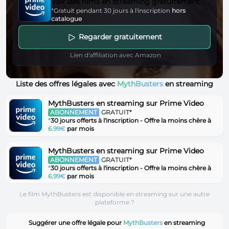
Voir des films en streaming gratuitement
*Gratuit pendant 30 jours à l'inscription
hors
catalogue
Regarder gratuitement
Lien d'affiliation avec Amazon
Liste des offres légales avec
MythBusters
en streaming
MythBusters en streaming sur Prime Video
ABONNEMENT
GRATUIT*
*
30 jours offerts à l'inscription - Offre la moins chère à
6.99€
par mois
MythBusters en streaming sur Prime Video
ABONNEMENT
GRATUIT*
*
30 jours offerts à l'inscription - Offre la moins chère à
6.99€
par mois
Le film MythBusters est disponible en streaming sur une autre
plateforme ?
Suggérer une offre légale pour
MythBusters
en streaming