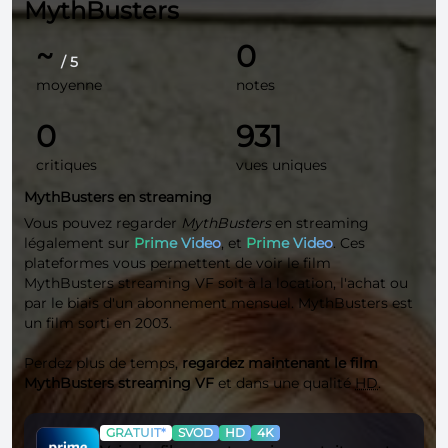
MythBusters
~
0
/ 5
moyenne
notes
0
931
critiques
vues uniques
MythBusters en streaming
Vous pouvez regarder
MythBusters
en streaming
légalement sur
Prime Video
, et
Prime Video
. Ces
plateformes vous permettent de voir le film
MythBusters streaming VF soit à la location, l'achat ou
par le biais d'un abonnement mensuel. MythBusters est
un film sorti en 2003.
Perdez plus de temps,
regardez maintenant le film
MythBusters streaming VF
et dans une qualité
HD
.
GRATUIT*
SVOD
HD
4K