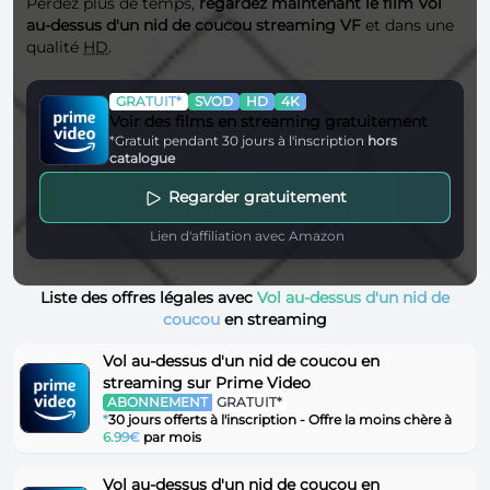
Perdez plus de temps,
regardez maintenant le film Vol
au-dessus d'un nid de coucou streaming VF
et dans une
qualité
HD
.
GRATUIT*
SVOD
HD
4K
Voir des films en streaming gratuitement
*Gratuit pendant 30 jours à l'inscription
hors
catalogue
Regarder gratuitement
Lien d'affiliation avec Amazon
Liste des offres légales avec
Vol au-dessus d'un nid de
coucou
en streaming
Vol au-dessus d'un nid de coucou en
streaming sur Prime Video
ABONNEMENT
GRATUIT*
*
30 jours offerts à l'inscription - Offre la moins chère à
6.99€
par mois
Vol au-dessus d'un nid de coucou en