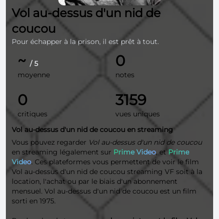
Vol au-dessus d'un nid de
coucou
Pour échapper à la prison, il est prêt à tout.
~
0
/ 5
moyenne
notes
0
3159
critiques
vues uniques
Vol au-dessus d'un nid de coucou en streaming
Vous pouvez regarder
Vol au-dessus d'un nid de coucou
en streaming légalement sur
Prime Video
, et
Prime
Video
. Ces plateformes vous permettent de voir le film
Vol au-dessus d'un nid de coucou streaming VF soit à la
location, l'achat ou par le biais d'un abonnement
mensuel. Vol au-dessus d'un nid de coucou est un film
sorti en 1975.