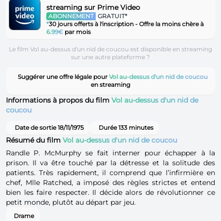
streaming sur Prime Video
ABONNEMENT
GRATUIT*
*
30 jours offerts à l'inscription - Offre la moins chère à
6.99€
par mois
Le film Vol au-dessus d'un nid de coucou est disponible en streaming
sur une autre plateforme ?
Suggérer une offre légale pour
Vol au-dessus d'un nid de coucou
en streaming
Informations à propos du film
Vol au-dessus d'un nid de
coucou
Date de sortie 18/11/1975
Durée 133 minutes
Résumé du film
Vol au-dessus d'un nid de coucou
Randle P. McMurphy se fait interner pour échapper à la
prison. Il va être touché par la détresse et la solitude des
patients. Très rapidement, il comprend que l’infirmière en
chef, Mlle Ratched, a imposé des règles strictes et entend
bien les faire respecter. Il décide alors de révolutionner ce
petit monde, plutôt au départ par jeu.
Drame