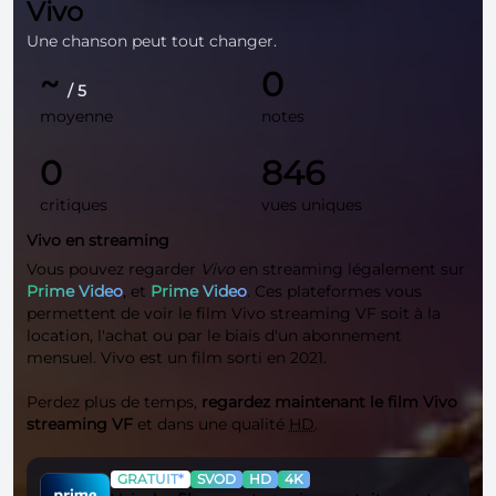
Vivo
Une chanson peut tout changer.
~
0
/ 5
moyenne
notes
0
846
critiques
vues uniques
Vivo en streaming
Vous pouvez regarder
Vivo
en streaming légalement sur
Prime Video
, et
Prime Video
. Ces plateformes vous
permettent de voir le film Vivo streaming VF soit à la
location, l'achat ou par le biais d'un abonnement
mensuel. Vivo est un film sorti en 2021.
Perdez plus de temps,
regardez maintenant le film Vivo
streaming VF
et dans une qualité
HD
.
GRATUIT*
SVOD
HD
4K