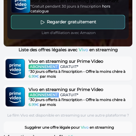
Voir des films en streaming gratuitement
*Gratuit pendant 30 jours à l'inscription
hors
catalogue
Regarder gratuitement
Lien d'affiliation avec Amazon
Liste des offres légales avec
Vivo
en streaming
Vivo en streaming sur Prime Video
ABONNEMENT
GRATUIT*
*
30 jours offerts à l'inscription - Offre la moins chère à
6.99€
par mois
Vivo en streaming sur Prime Video
ABONNEMENT
GRATUIT*
*
30 jours offerts à l'inscription - Offre la moins chère à
6.99€
par mois
Le film Vivo est disponible en streaming sur une autre plateforme ?
Suggérer une offre légale pour
Vivo
en streaming