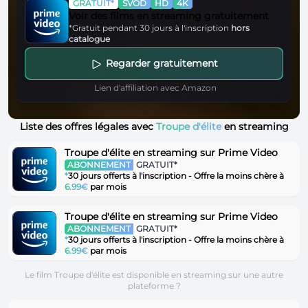
GRATUIT*
SVOD
HD
4K
Voir des films en streaming gratuitement
*Gratuit pendant 30 jours à l'inscription
hors
catalogue
Regarder gratuitement
Lien d'affiliation avec Amazon
Liste des offres légales avec
Troupe d'élite
en streaming
Troupe d'élite en streaming sur Prime Video
ABONNEMENT
GRATUIT*
*
30 jours offerts à l'inscription - Offre la moins chère à
6.99€
par mois
Troupe d'élite en streaming sur Prime Video
ABONNEMENT
GRATUIT*
*
30 jours offerts à l'inscription - Offre la moins chère à
6.99€
par mois
Le film Troupe d'élite est disponible en streaming sur une autre
plateforme ?