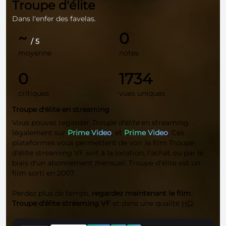
Troupe d'élite
Dans l'enfer des favelas.
~
0
/ 5
moyenne
notes
0
1734
critiques
vues uniques
Troupe d'élite en streaming
Vous pouvez regarder
Troupe d'élite
en streaming
légalement sur
Prime Video
, et
Prime Video
. Ces
plateformes vous permettent de voir le film Troupe
d'élite streaming VF soit à la location, l'achat ou par le
biais d'un abonnement mensuel. Troupe d'élite est un
film sorti en 2007.
Perdez plus de temps,
regardez maintenant le film
Troupe d'élite streaming VF
et dans une qualité
HD
.