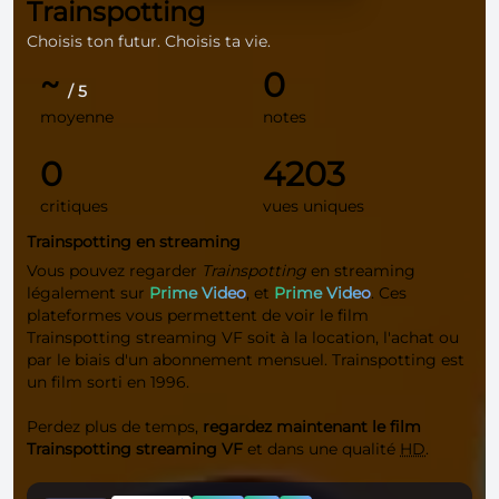
Trainspotting
Choisis ton futur. Choisis ta vie.
~
0
/ 5
moyenne
notes
0
4203
critiques
vues uniques
Trainspotting en streaming
Vous pouvez regarder
Trainspotting
en streaming
légalement sur
Prime Video
, et
Prime Video
. Ces
plateformes vous permettent de voir le film
Trainspotting streaming VF soit à la location, l'achat ou
par le biais d'un abonnement mensuel. Trainspotting est
un film sorti en 1996.
Perdez plus de temps,
regardez maintenant le film
Trainspotting streaming VF
et dans une qualité
HD
.