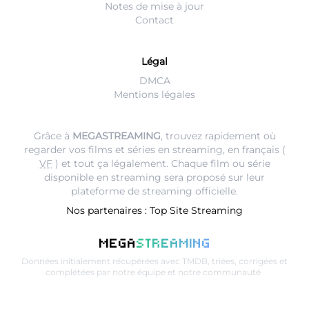
Notes de mise à jour
Contact
Légal
DMCA
Mentions légales
Grâce à
MEGASTREAMING
, trouvez rapidement où
regarder vos films et séries en streaming, en français (
VF
) et tout ça légalement. Chaque film ou série
disponible en streaming sera proposé sur leur
plateforme de streaming
officielle.
Nos partenaires :
Top Site Streaming
MEGA
STREAMING
Données initialement récupérées avec
TMDB
, triées, corrigées et
complétées par notre équipe et notre communauté