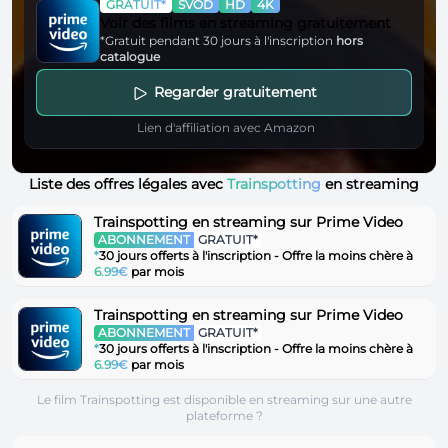
GRATUIT*
SVOD
HD
4K
Voir des films en streaming gratuitement
*Gratuit pendant 30 jours à l'inscription
hors
catalogue
Regarder gratuitement
Lien d'affiliation avec Amazon
Liste des offres légales avec
Trainspotting
en streaming
Trainspotting en streaming sur Prime Video
ABONNEMENT
GRATUIT*
*
30 jours offerts à l'inscription - Offre la moins chère à
6.99€
par mois
Trainspotting en streaming sur Prime Video
ABONNEMENT
GRATUIT*
*
30 jours offerts à l'inscription - Offre la moins chère à
6.99€
par mois
Le film Trainspotting est disponible en streaming sur une autre
plateforme ?