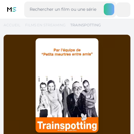
M
S
ACCUEIL
FILMS EN STREAMING
TRAINSPOTTING