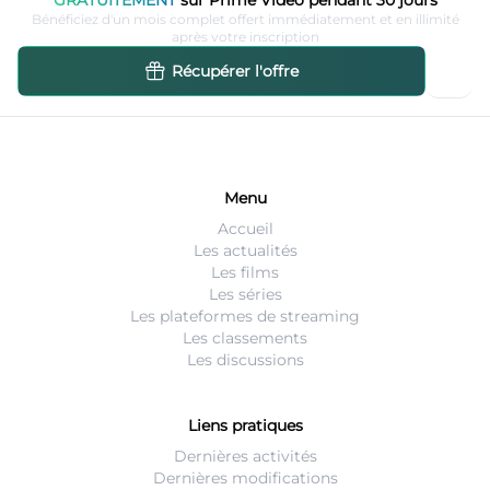
Bénéficiez d'un mois complet offert immédiatement et en illimité
après votre inscription
Récupérer l'offre
Menu
Accueil
Les actualités
Les films
Les séries
Les plateformes de streaming
Les classements
Les discussions
Liens pratiques
Dernières activités
Dernières modifications