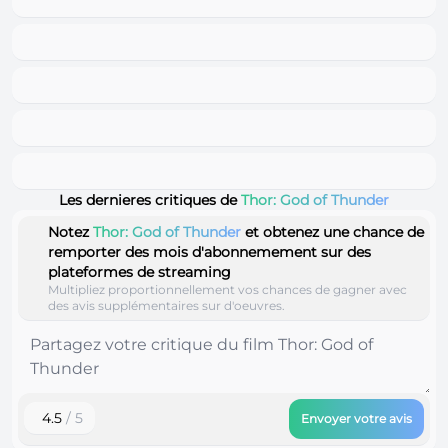
Les dernieres critiques de
Thor: God of Thunder
Notez
Thor: God of Thunder
et obtenez une chance de
remporter des mois d'abonnemement sur des
plateformes de streaming
Multipliez proportionnellement vos chances de gagner avec
des avis supplémentaires sur d'oeuvres.
4.5
/ 5
Envoyer votre avis