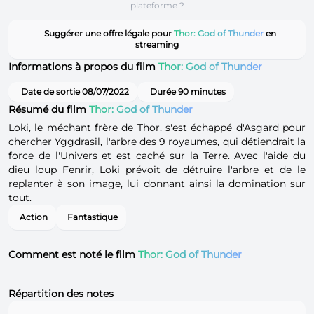
plateforme ?
Suggérer une offre légale pour
Thor: God of Thunder
en
streaming
Informations à propos du film
Thor: God of Thunder
Date de sortie 08/07/2022
Durée 90 minutes
Résumé du film
Thor: God of Thunder
Loki, le méchant frère de Thor, s'est échappé d'Asgard pour
chercher Yggdrasil, l'arbre des 9 royaumes, qui détiendrait la
force de l'Univers et est caché sur la Terre. Avec l'aide du
dieu loup Fenrir, Loki prévoit de détruire l'arbre et de le
replanter à son image, lui donnant ainsi la domination sur
tout.
Action
Fantastique
Comment est noté le film
Thor: God of Thunder
Répartition des notes