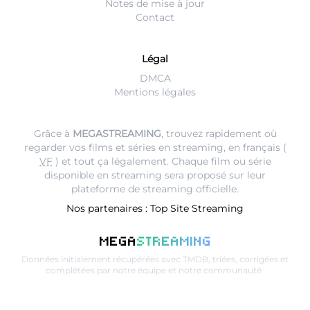
Notes de mise à jour
Contact
Légal
DMCA
Mentions légales
Grâce à
MEGASTREAMING
, trouvez rapidement où
regarder vos films et séries en streaming, en français (
VF
) et tout ça légalement. Chaque film ou série
disponible en streaming sera proposé sur leur
plateforme de streaming
officielle.
Nos partenaires :
Top Site Streaming
MEGA
STREAMING
Données initialement récupérées avec
TMDB
, triées, corrigées et
complétées par notre équipe et notre communauté