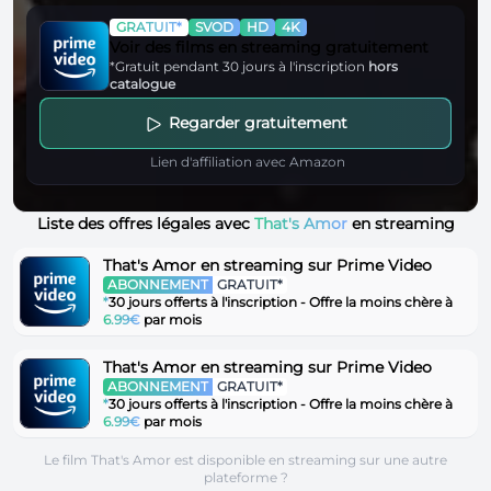
GRATUIT*
SVOD
HD
4K
Voir des films en streaming gratuitement
*Gratuit pendant 30 jours à l'inscription
hors
catalogue
Regarder gratuitement
Lien d'affiliation avec Amazon
Liste des offres légales avec
That's Amor
en streaming
That's Amor en streaming sur Prime Video
ABONNEMENT
GRATUIT*
*
30 jours offerts à l'inscription - Offre la moins chère à
6.99€
par mois
That's Amor en streaming sur Prime Video
ABONNEMENT
GRATUIT*
*
30 jours offerts à l'inscription - Offre la moins chère à
6.99€
par mois
Le film That's Amor est disponible en streaming sur une autre
plateforme ?