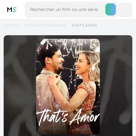
M
S
ACCUEIL
FILMS EN STREAMING
THAT'S AMOR