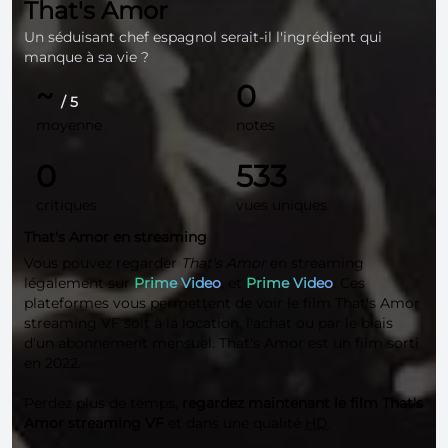
That's Amor
Un séduisant chef espagnol serait-il l'ingrédient qui
manque à sa vie ?
~
0
/ 5
moyenne
notes
0
533
critiques
vues uniques
That's Amor en streaming
Vous pouvez regarder
That's Amor
en streaming
légalement sur
Prime Video
, et
Prime Video
. Ces
plateformes vous permettent de voir le film That's Amor
streaming VF soit à la location, l'achat ou par le biais
d'un abonnement mensuel. That's Amor est un film sorti
en 2022.
Perdez plus de temps,
regardez maintenant le film That's
Amor streaming VF
et dans une qualité
HD
.