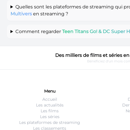
Quelles sont les plateformes de streaming qui p
Multivers
en streaming ?
Comment regarder
Teen Titans Go! & DC Super Her
Des milliers de films et séries 
Bénéficiez d'un mois com
Menu
Accueil
D
Les actualités
Der
Les films
No
Les séries
Les plateformes de streaming
Les classements