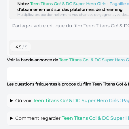
Notez
Teen Titans Go! & DC Super Hero Girls : Pagaille 
d'abonnemement sur des plateformes de streaming
Multipliez proportionnellement vos chances de gagner avec des 
4.5
/ 5
Voir la bande-annonce de
Teen Titans Go! & DC Super Hero Gir
Les questions fréquentes à propos du film Teen Titans Go! & 
Où voir
Teen Titans Go! & DC Super Hero Girls : Pag
Comment regarder
Teen Titans Go! & DC Super Her