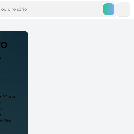
ro
s
ues
ultivers
s
le
t
n film