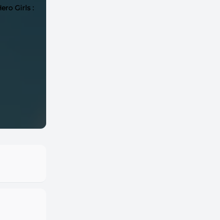
ro Girls :