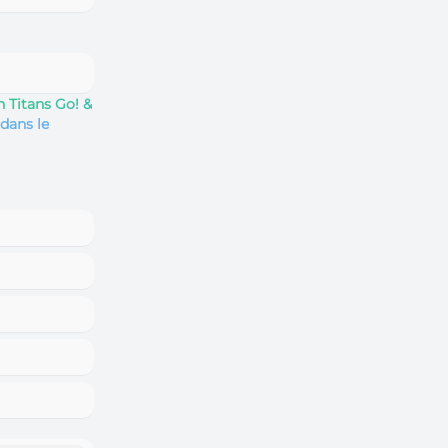
n Titans Go! &
 dans le