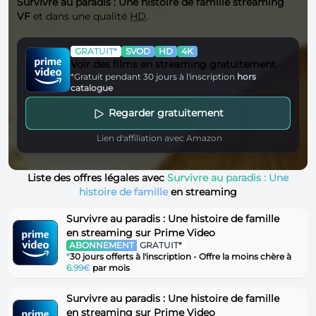
Survivre au paradis : Une histoire de famille streaming
VF
et dans une qualité
HD
.
GRATUIT*
SVOD
HD
4K
Voir des films en streaming gratuitement
*Gratuit pendant 30 jours à l'inscription
hors
catalogue
Regarder gratuitement
Lien d'affiliation avec Amazon
Liste des offres légales avec
Survivre au paradis : Une
histoire de famille
en streaming
Survivre au paradis : Une histoire de famille
en streaming sur Prime Video
ABONNEMENT
GRATUIT*
*
30 jours offerts à l'inscription - Offre la moins chère à
6.99€
par mois
Survivre au paradis : Une histoire de famille
en streaming sur Prime Video