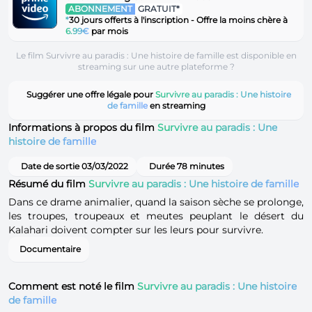
ABONNEMENT
GRATUIT*
*
30 jours offerts à l'inscription - Offre la moins chère à
6.99€
par mois
Le film Survivre au paradis : Une histoire de famille est disponible en
streaming sur une autre plateforme ?
Suggérer une offre légale pour
Survivre au paradis : Une histoire
de famille
en streaming
Informations à propos du film
Survivre au paradis : Une
histoire de famille
Date de sortie 03/03/2022
Durée 78 minutes
Résumé du film
Survivre au paradis : Une histoire de famille
Dans ce drame animalier, quand la saison sèche se prolonge,
les troupes, troupeaux et meutes peuplant le désert du
Kalahari doivent compter sur les leurs pour survivre.
Documentaire
Comment est noté le film
Survivre au paradis : Une histoire
de famille