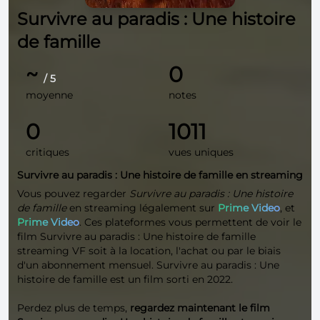
Survivre au paradis : Une histoire
de famille
~
0
/ 5
moyenne
notes
0
1011
critiques
vues uniques
Survivre au paradis : Une histoire de famille en streaming
Vous pouvez regarder
Survivre au paradis : Une histoire
de famille
en streaming légalement sur
Prime Video
, et
Prime Video
. Ces plateformes vous permettent de voir le
film Survivre au paradis : Une histoire de famille
streaming VF soit à la location, l'achat ou par le biais
d'un abonnement mensuel. Survivre au paradis : Une
histoire de famille est un film sorti en 2022.
Perdez plus de temps,
regardez maintenant le film