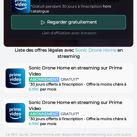
Voir des films en streaming gratuitement
*Gratuit pendant 30 jours à l'inscription
hors
catalogue
Regarder gratuitement
Lien d'affiliation avec Amazon
Liste des offres légales avec
Sonic Drone Home
en
streaming
Sonic Drone Home en streaming sur Prime
Video
ABONNEMENT
GRATUIT*
*
30 jours offerts à l'inscription - Offre la moins chère à
6.99€
par mois
Sonic Drone Home en streaming sur Prime
Video
ABONNEMENT
GRATUIT*
*
30 jours offerts à l'inscription - Offre la moins chère à
6.99€
par mois
Le film Sonic Drone Home est disponible en streaming sur une autre