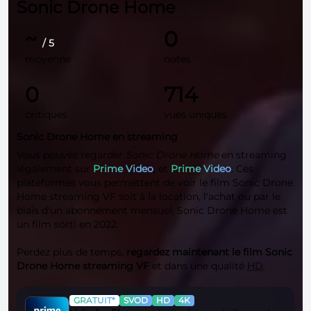
Sonic Drone Home
~
0
/ 5
moyenne
notes
0
714
critiques
vues uniques
Sonic Drone Home en streaming
Vous pouvez regarder
Sonic Drone Home
en streaming
légalement sur
Prime Video
, et
Prime Video
. Ces
plateformes vous permettent de voir le film Sonic Drone
Home streaming VF soit à la location, l'achat ou par le
biais d'un abonnement mensuel. Sonic Drone Home est
un film sorti en 2022.
Perdez plus de temps,
regardez maintenant le film Sonic
Drone Home streaming VF
et dans une qualité
HD
.
GRATUIT*
SVOD
HD
4K