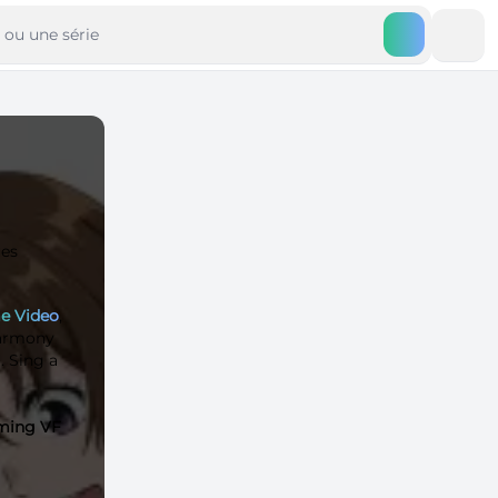
ues
e Video
,
Harmony
. Sing a
aming VF