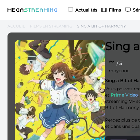
M
EGA
S
TREAMING
Actualités
Films
Sér
ACCUEIL
FILMS EN STREAMING
SING A BIT OF HARMONY
Sing 
~
/ 5
moyenne
Sing a Bit of 
Vous pouvez re
et
Prime Video
streaming VF soi
Bit of Harmony e
Perdez plus de
et dans une qua