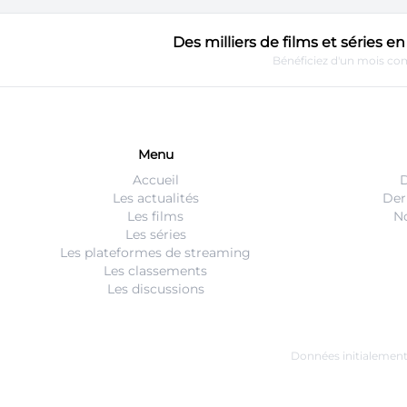
Des milliers de films et séries 
Bénéficiez d'un mois com
Menu
Accueil
D
Les actualités
Der
Les films
No
Les séries
Les plateformes de streaming
Les classements
Les discussions
Données initialemen