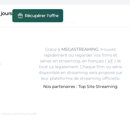
jours
Récupérer l'offre
Grâce à
MEGASTREAMING
, trouvez
rapidement où regarder vos films et
séries en streaming, en français (
VF
) et
s
tout ça légalement. Chaque film ou série
disponible en streaming sera proposé sur
leur
plateforme de streaming
officielle.
Nos partenaires :
Top Site Streaming
e et notre communauté