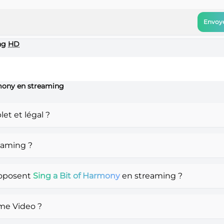
Envoye
ng
HD
rmony en streaming
t et légal ?
eaming ?
roposent
Sing a Bit of Harmony
en streaming ?
me Video ?