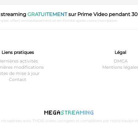
en streaming
GRATUITEMENT
sur Prime Video pendant 30 
plet offert immédiatement et en illimité après votre inscription
Liens pratiques
Légal
ernières activités
DMCA
nières modifications
Mentions légale
tes de mise à jour
Contact
MEGA
STREAMING
t récupérées avec
TMDB
, triées, corrigées et complétées par notre équip