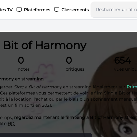
ies TV
Plateformes
Classements
a Bit of Harmony
0
0
654
notes
critiques
vues uniq
Harmony en streaming
garder
Sing a Bit of Harmony
en streaming légalement sur
Prim
. Ces plateformes vous permettent de voir le film Sing a Bit of 
t à la location, l'achat ou par le biais d'un abonnement mensuel
st un film sorti en 2021.
 temps,
regardez maintenant le film Sing a Bit of Harmony stre
lité
HD
.