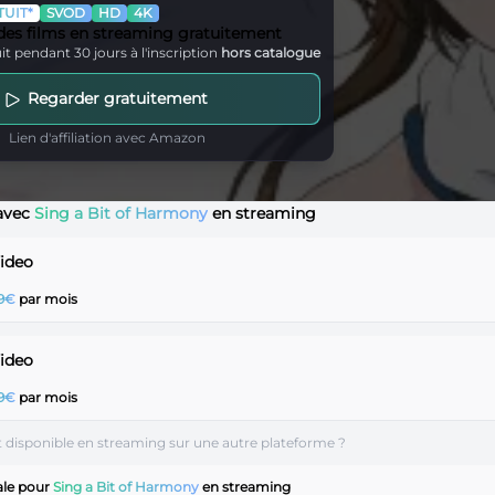
UIT*
SVOD
HD
4K
 des films en streaming gratuitement
it pendant 30 jours à l'inscription
hors catalogue
Regarder gratuitement
Lien d'affiliation avec Amazon
 avec
Sing a Bit of Harmony
en streaming
Video
99€
par mois
Video
99€
par mois
t disponible en streaming sur une autre plateforme ?
ale pour
Sing a Bit of Harmony
en streaming