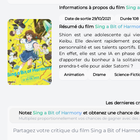
Informations à propos du film
Sing a
Date de sortie 29/10/2021
Durée 108
Résumé du film
Sing a Bit of Harmo
Shion est une adolescente qui vien
Keibu. Elle devient rapidement pop
personnalité et ses talents sportifs. E
En effet, elle est une IA en phase d
d'apporter du bonheur à la solitai
prendra-t-elle pour aider Satomi ?
Animation
Drame
Science-Ficti
Les dernieres c
Notez
Sing a Bit of Harmony
et obtenez une chance de
Multipliez proportionnellement vos chances de gagner avec des 