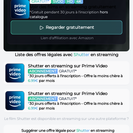
GRATUIT*
SVOD
HD
4K
Voir des films en streaming gratuitement
*Gratuit pendant 30 jours à l'inscription
hors
catalogue
Regarder gratuitement
Lien d'affiliation avec Amazon
Liste des offres légales avec
Shutter
en streaming
Shutter en streaming sur Prime Video
ABONNEMENT
GRATUIT*
*
30 jours offerts à l'inscription - Offre la moins chère à
6.99€
par mois
Shutter en streaming sur Prime Video
ABONNEMENT
GRATUIT*
*
30 jours offerts à l'inscription - Offre la moins chère à
6.99€
par mois
Le film Shutter est disponible en streaming sur une autre plateforme ?
Suggérer une offre légale pour
Shutter
en streaming