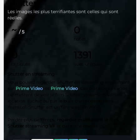
Shutter
Les images les plus terrifiantes sont celles qui sont
réelles.
~
0
/ 5
moyenne
notes
0
1391
critiques
vues uniques
Shutter en streaming
Vous pouvez regarder
Shutter
en streaming légalement
sur
Prime Video
, et
Prime Video
. Ces plateformes vous
permettent de voir le film Shutter streaming VF soit à la
location, l'achat ou par le biais d'un abonnement
mensuel. Shutter est un film sorti en 2004.
Perdez plus de temps,
regardez maintenant le film
Shutter streaming VF
et dans une qualité
HD
.