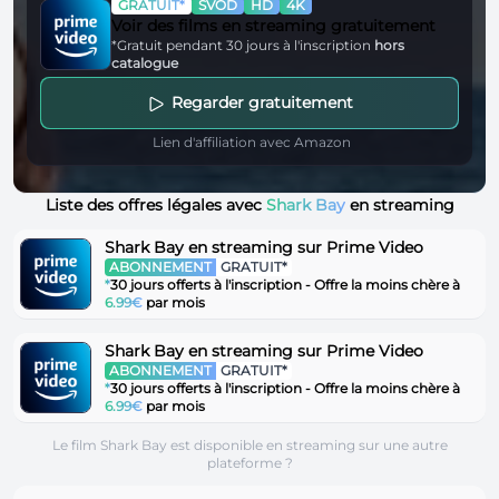
GRATUIT*
SVOD
HD
4K
Voir des films en streaming gratuitement
*Gratuit pendant 30 jours à l'inscription
hors
catalogue
Regarder gratuitement
Lien d'affiliation avec Amazon
Liste des offres légales avec
Shark Bay
en streaming
Shark Bay en streaming sur Prime Video
ABONNEMENT
GRATUIT*
*
30 jours offerts à l'inscription - Offre la moins chère à
6.99€
par mois
Shark Bay en streaming sur Prime Video
ABONNEMENT
GRATUIT*
*
30 jours offerts à l'inscription - Offre la moins chère à
6.99€
par mois
Le film Shark Bay est disponible en streaming sur une autre
plateforme ?