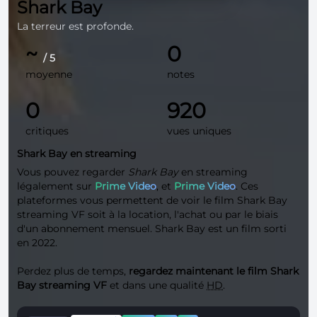
Shark Bay
La terreur est profonde.
~
0
/ 5
moyenne
notes
0
920
critiques
vues uniques
Shark Bay en streaming
Vous pouvez regarder
Shark Bay
en streaming
légalement sur
Prime Video
, et
Prime Video
. Ces
plateformes vous permettent de voir le film Shark Bay
streaming VF soit à la location, l'achat ou par le biais
d'un abonnement mensuel. Shark Bay est un film sorti
en 2022.
Perdez plus de temps,
regardez maintenant le film Shark
Bay streaming VF
et dans une qualité
HD
.