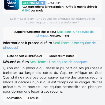
ABONNEMENT
GRATUIT*
*
30 jours offerts à l'inscription - Offre la moins chère à
6.99€
par mois
Le film Seal Team : Une équipe de phoques! est disponible en
streaming sur une autre plateforme ?
Suggérer une offre légale pour
Seal Team : Une équipe de
phoques!
en streaming
Informations à propos du film
Seal Team : Une équipe de
phoques!
Date de sortie 28/10/2021
Durée 98 minutes
Résumé du film
Seal Team : Une équipe de phoques!
Quinn est un phoque qui passe la plupart de ses journées à
barboter au large des côtes du Cap, en Afrique du Sud.
Quand il ne nage pas pour sauver sa vie des grands requins
blancs. Il décide un jour qu'il est temps de se venger de ces
prédateurs et recrute une équipe hétéroclite de phoques
pour donner une leçon à ces requins.
Animation
Familial