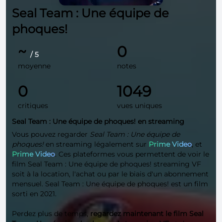
Seal Team : Une équipe de
phoques!
~
0
/ 5
moyenne
notes
0
1049
critiques
vues uniques
Seal Team : Une équipe de phoques! en streaming
Vous pouvez regarder
Seal Team : Une équipe de
phoques!
en streaming légalement sur
Prime Video
, et
Prime Video
. Ces plateformes vous permettent de voir le
film Seal Team : Une équipe de phoques! streaming VF
soit à la location, l'achat ou par le biais d'un abonnement
mensuel. Seal Team : Une équipe de phoques! est un film
sorti en 2021.
Perdez plus de temps,
regardez maintenant le film Seal