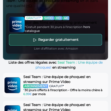
Team : Une équipe de phoques! streaming VF
et dans
une qualité
HD
.
GRATUIT*
SVOD
HD
4K
Voir des films en streaming gratuitement
*Gratuit pendant 30 jours à l'inscription
hors
catalogue
Regarder gratuitement
Lien d'affiliation avec Amazon
Liste des offres légales avec
Seal Team : Une équipe de
phoques!
en streaming
Seal Team : Une équipe de phoques! en
streaming sur Prime Video
ABONNEMENT
GRATUIT*
*
30 jours offerts à l'inscription - Offre la moins chère à
6.99€
par mois
Seal Team : Une équipe de phoques! en
streaming sur Prime Video