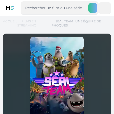
M
S
ACCUEIL
FILMS EN
SEAL TEAM : UNE ÉQUIPE DE
STREAMING
PHOQUES!