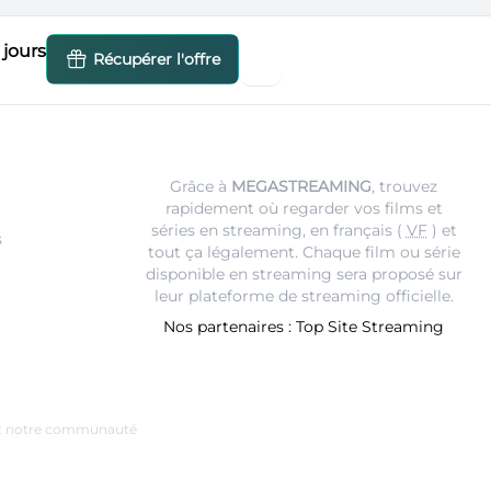
jours
Récupérer l'offre
Grâce à
MEGASTREAMING
, trouvez
rapidement où regarder vos films et
séries en streaming, en français (
VF
) et
s
tout ça légalement. Chaque film ou série
disponible en streaming sera proposé sur
leur
plateforme de streaming
officielle.
Nos partenaires :
Top Site Streaming
e et notre communauté