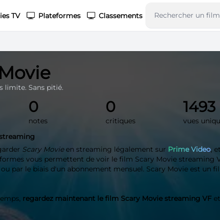
ies TV
Plateformes
Classements
 Movie
 limite. Sans pitié.
0
0
1493
notes
critiques
vues uniq
 streaming
garder
Scary Movie
en streaming légalement sur
Prime Video
, e
eformes vous permettent de voir le film Scary Movie streaming VF
t ou par le biais d'un abonnement mensuel. Scary Movie est un fi
 temps,
regardez maintenant le film Scary Movie streaming VF
et