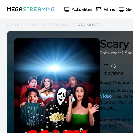
M
EGA
S
TREAMING
Actualités
Films
Sér
ACCUEIL
FILMS EN STREAMING
SCARY MOVIE
Scary
Sans merci. Sans
~
/ 5
moyenne
Scary Movie en
Vous pouvez re
Video
. Ces plat
location, l'acha
en 2000.
Perdez plus de
qualité
HD
.