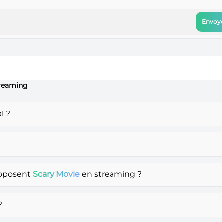
Envoye
treaming
l ?
roposent
Scary Movie
en streaming ?
?