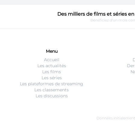
Des milliers de films et séries 
Bénéficiez d'un mois com
Menu
Accueil
D
Les actualités
Der
Les films
No
Les séries
Les plateformes de streaming
Les classements
Les discussions
Données initialemen