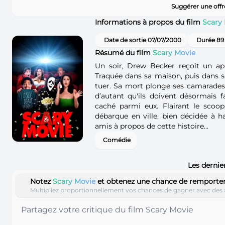
Suggérer une offr
Informations à propos du film
Scary
Date de sortie 07/07/2000
Durée 89
Résumé du film
Scary Movie
Un soir, Drew Becker reçoit un a
Traquée dans sa maison, puis dans son
tuer. Sa mort plonge ses camarades
d’autant qu'ils doivent désormais f
caché parmi eux. Flairant le scoop,
débarque en ville, bien décidée à h
amis à propos de cette histoire...
Comédie
Les dernie
Notez
Scary Movie
et obtenez une chance de remporte
Multipliez proportionnellement vos chances de gagner avec des 