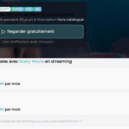
UIT*
SVOD
HD
4K
 des films en streaming gratuitement
it pendant 30 jours à l'inscription
hors catalogue
Regarder gratuitement
Lien d'affiliation avec Amazon
gales avec
Scary Movie
en streaming
99€
par mois
99€
par mois
ponible en streaming sur une autre plateforme ?