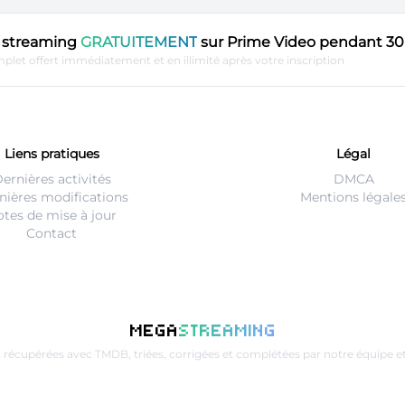
en streaming
GRATUITEMENT
sur Prime Video pendant 30 
plet offert immédiatement et en illimité après votre inscription
Liens pratiques
Légal
ernières activités
DMCA
nières modifications
Mentions légale
tes de mise à jour
Contact
MEGA
STREAMING
t récupérées avec
TMDB
, triées, corrigées et complétées par notre équip