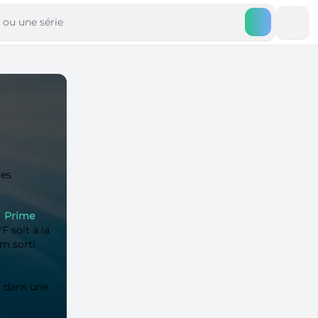
ues
t
Prime
 soit à la
lm sorti
 dans une