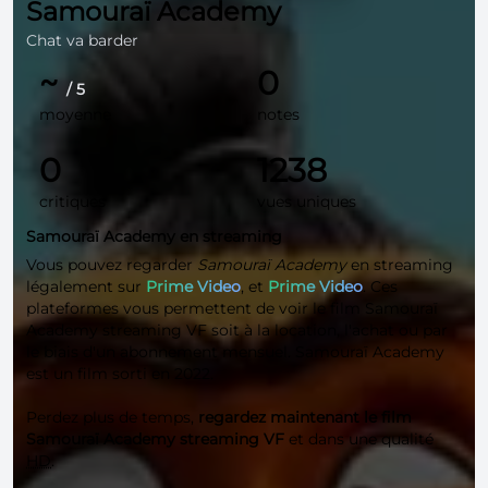
Samouraï Academy
Chat va barder
~
0
/ 5
moyenne
notes
0
1238
critiques
vues uniques
Samouraï Academy en streaming
Vous pouvez regarder
Samouraï Academy
en streaming
légalement sur
Prime Video
, et
Prime Video
. Ces
plateformes vous permettent de voir le film Samouraï
Academy streaming VF soit à la location, l'achat ou par
le biais d'un abonnement mensuel. Samouraï Academy
est un film sorti en 2022.
Perdez plus de temps,
regardez maintenant le film
Samouraï Academy streaming VF
et dans une qualité
HD
.