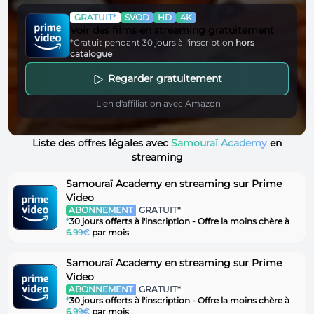
GRATUIT*
SVOD
HD
4K
Voir des films en streaming gratuitement
*Gratuit pendant 30 jours à l'inscription
hors
catalogue
Regarder gratuitement
Lien d'affiliation avec Amazon
Liste des offres légales avec
Samouraï Academy
en
streaming
Samouraï Academy en streaming sur Prime
Video
ABONNEMENT
GRATUIT*
*
30 jours offerts à l'inscription - Offre la moins chère à
6.99€
par mois
Samouraï Academy en streaming sur Prime
Video
ABONNEMENT
GRATUIT*
*
30 jours offerts à l'inscription - Offre la moins chère à
6.99€
par mois