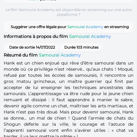
Le film Samouraï Academy est disponible en streaming sur une autre
plateforme ?
Suggérer une offre légale pour
Samouraï Academy
en streaming
Informations à propos du film
Samouraï Academy
Date de sortie 14/07/2022
Durée 103 minutes
Résumé du film
Samouraï Academy
Hank est un chien enjoué qui rêve d’être samouraï dans un
monde où ce privilège n’est réservé… qu’aux chats ! Moqué,
refusé par toutes les écoles de samouraïs, il rencontre un
gros matou grincheux, un maître guerrier qui finit par
accepter de lui enseigner les techniques ancestrales des
samouraïs. L’apprentissage va être rude pour le jeune chien
remuant et dissipé : il faut apprendre à manier le sabre,
devenir agile comme un chat, maîtriser les arts martiaux, et
Hank n’est pas très doué. Mais pour devenir samouraï, Hank
se donne… un mal de chien ! Quand l’armée de chats du
Shogun déferle sur la ville, le courage et l’astuce de
l’apprenti samouraï vont enfin s’avérer utiles : « chat va
barder, il va leur mettre la pâtée » !