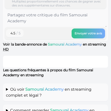
Multipliez proportionnellement vos chances de gagner avec
des avis supplémentaires sur d'oeuvres.
4.5
/ 5
Envoyer votre avis
Voir la bande-annonce de
Samouraï Academy
en streaming
HD
Les questions fréquentes à propos du film Samouraï
Academy en streaming
Où voir
Samouraï Academy
en streaming
complet et légal ?
Comment regarder
Samouraï Academy
en