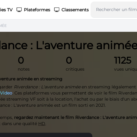
ies TV
Plateformes
Classements
MÉE
dance : L'aventure animé
0
0
1125
notes
critiques
vues uniq
aventure animée en streaming
garder
Riverdance : L'aventure animée
en streaming légalement
 Video
. Ces plateformes vous permettent de voir le film Riverdan
e streaming VF soit à la location, l'achat ou par le biais d'un 
nce : L'aventure animée est un film sorti en 2021.
 temps,
regardez maintenant le film Riverdance : L'aventure ani
 dans une qualité
HD
.