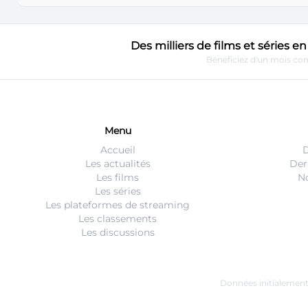
Des milliers de films et séries 
Bénéficiez d'un mois com
Menu
Accueil
D
Les actualités
Der
Les films
No
Les séries
Les plateformes de streaming
Les classements
Les discussions
Données initialemen