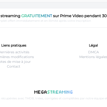
en streaming
GRATUITEMENT
sur Prime Video pendant 30 
plet offert immédiatement et en illimité après votre inscription
Liens pratiques
Légal
ernières activités
DMCA
nières modifications
Mentions légale
tes de mise à jour
Contact
MEGA
STREAMING
t récupérées avec
TMDB
, triées, corrigées et complétées par notre équip