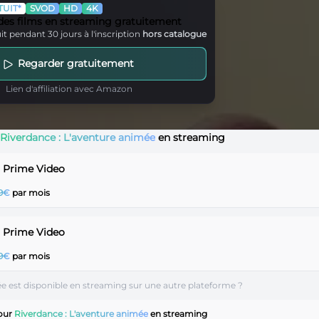
UIT*
SVOD
HD
4K
 des films en streaming gratuitement
it pendant 30 jours à l'inscription
hors catalogue
Regarder gratuitement
Lien d'affiliation avec Amazon
Riverdance : L'aventure animée
en streaming
r Prime Video
99€
par mois
r Prime Video
99€
par mois
ée est disponible en streaming sur une autre plateforme ?
pour
Riverdance : L'aventure animée
en streaming