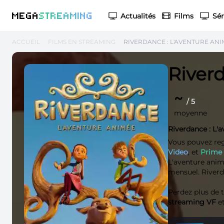
M
EGA
S
TREAMING
Actualités
Films
Sér
ACCUEIL
FILMS EN STREAMING
RIVERDANCE : L'AVENTURE ANI
River
~
/ 5
moyenne
Riverdance : L'
Vous pouvez re
Video
, et
Prime
L'aventure animé
mensuel. Riverda
Perdez plus de
streaming VF
et