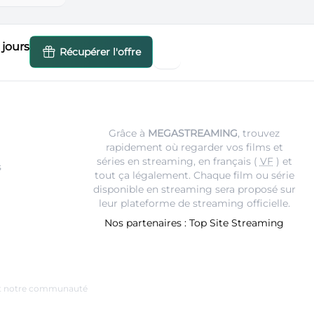
jours
Récupérer l'offre
Grâce à
MEGASTREAMING
, trouvez
rapidement où regarder vos films et
séries en streaming, en français (
VF
) et
s
tout ça légalement. Chaque film ou série
disponible en streaming sera proposé sur
leur
plateforme de streaming
officielle.
Nos partenaires :
Top Site Streaming
e et notre communauté