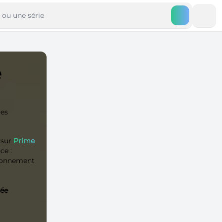
e
ues
 sur
Prime
ce :
abonnement
mée