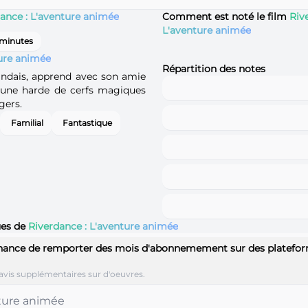
ance : L'aventure animée
Comment est noté le film
Riv
L'aventure animée
 minutes
ture animée
Répartition des notes
landais, apprend avec son amie
'une harde de cerfs magiques
gers.
Familial
Fantastique
ues de
Riverdance : L'aventure animée
hance de remporter des mois d'abonnemement sur des platefo
avis supplémentaires sur d'oeuvres.