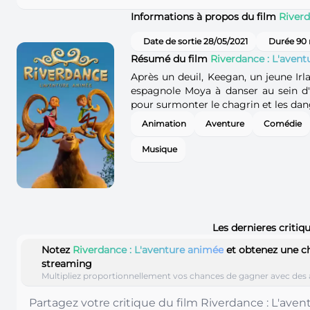
Informations à propos du film
Riverd
Date de sortie 28/05/2021
Durée 90
Résumé du film
Riverdance : L'aven
Après un deuil, Keegan, un jeune Ir
espagnole Moya à danser au sein d
pour surmonter le chagrin et les dan
Animation
Aventure
Comédie
Musique
Les dernieres critiq
Notez
Riverdance : L'aventure animée
et obtenez une c
streaming
Multipliez proportionnellement vos chances de gagner avec des 