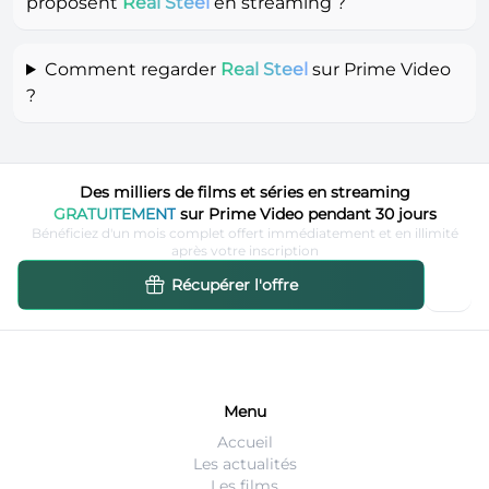
proposent
Real Steel
en streaming ?
Comment regarder
Real Steel
sur Prime Video
?
Des milliers de films et séries en streaming
GRATUITEMENT
sur Prime Video pendant 30 jours
Bénéficiez d'un mois complet offert immédiatement et en illimité
après votre inscription
Récupérer l'offre
Menu
Accueil
Les actualités
Les films