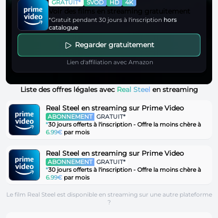
GRATUIT*
SVOD
HD
4K
Voir des films en streaming gratuitement
*Gratuit pendant 30 jours à l'inscription
hors
catalogue
Regarder gratuitement
Lien d'affiliation avec Amazon
Liste des offres légales avec
Real Steel
en streaming
Real Steel en streaming sur Prime Video
ABONNEMENT
GRATUIT*
*
30 jours offerts à l'inscription - Offre la moins chère à
6.99€
par mois
Real Steel en streaming sur Prime Video
ABONNEMENT
GRATUIT*
*
30 jours offerts à l'inscription - Offre la moins chère à
6.99€
par mois
Le film Real Steel est disponible en streaming sur une autre plateforme
?