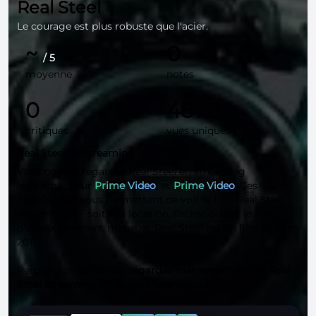
Real Steel
Le courage est plus robuste que l'acier.
~
0
/ 5
moyenne
notes
0
4878
critiques
vues uniques
Real Steel en streaming
Vous pouvez regarder
Real Steel
en streaming
légalement sur
Prime Video
, et
Prime Video
. Ces
plateformes vous permettent de voir le film Real Steel
streaming VF soit à la location, l'achat ou par le biais
d'un abonnement mensuel. Real Steel est un film sorti en
2011.
Perdez plus de temps,
regardez maintenant le film Real
Steel streaming VF
et dans une qualité
HD
.