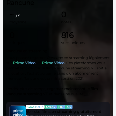
Rancune
~
0
/ 5
moyenne
notes
0
816
critiques
vues uniques
Rancune en streaming
Vous pouvez regarder
Rancune
en streaming légalement
sur
Prime Video
, et
Prime Video
. Ces plateformes vous
permettent de voir le film Rancune streaming VF soit à
la location, l'achat ou par le biais d'un abonnement
mensuel. Rancune est un film sorti en 2021.
Perdez plus de temps,
regardez maintenant le film
Rancune streaming VF
et dans une qualité
HD
.
GRATUIT*
SVOD
HD
4K
Voir des films en streaming gratuitement