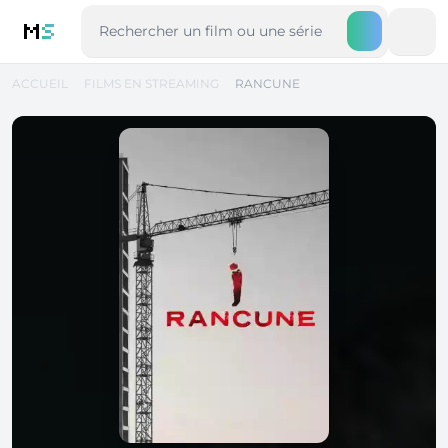
M
S
ACCUEIL
FILMS EN STREAMING
RANCUNE