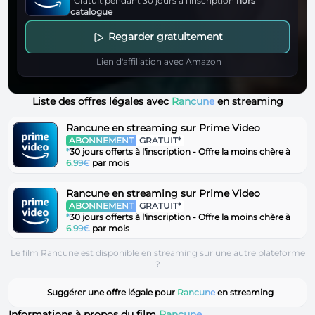
*Gratuit pendant 30 jours à l'inscription
hors
catalogue
Regarder gratuitement
Lien d'affiliation avec Amazon
Liste des offres légales avec
Rancune
en streaming
Rancune en streaming sur Prime Video
ABONNEMENT
GRATUIT*
*
30 jours offerts à l'inscription - Offre la moins chère à
6.99€
par mois
Rancune en streaming sur Prime Video
ABONNEMENT
GRATUIT*
*
30 jours offerts à l'inscription - Offre la moins chère à
6.99€
par mois
Le film Rancune est disponible en streaming sur une autre plateforme
?
Suggérer une offre légale pour
Rancune
en streaming
Informations à propos du film
Rancune