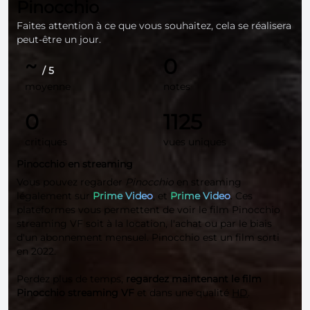
Pinocchio
Faites attention à ce que vous souhaitez, cela se réalisera
peut-être un jour.
~
0
/ 5
moyenne
notes
0
1125
critiques
vues uniques
Pinocchio en streaming
Vous pouvez regarder
Pinocchio
en streaming
légalement sur
Prime Video
, et
Prime Video
. Ces
plateformes vous permettent de voir le film Pinocchio
streaming VF soit à la location, l'achat ou par le biais
d'un abonnement mensuel. Pinocchio est un film sorti
en 2022.
Perdez plus de temps,
regardez maintenant le film
Pinocchio streaming VF
et dans une qualité
HD
.