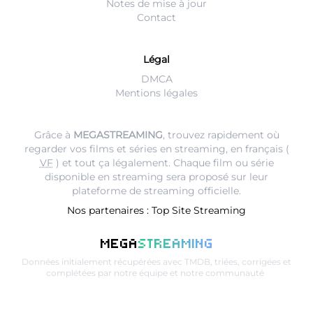
Notes de mise à jour
Contact
Légal
DMCA
Mentions légales
Grâce à
MEGASTREAMING
, trouvez rapidement où
regarder vos films et séries en streaming, en français (
VF
) et tout ça légalement. Chaque film ou série
disponible en streaming sera proposé sur leur
plateforme de streaming
officielle.
Nos partenaires :
Top Site Streaming
MEGA
STREAMING
Données initialement récupérées avec
TMDB
, triées, corrigées et
complétées par notre équipe et notre communauté