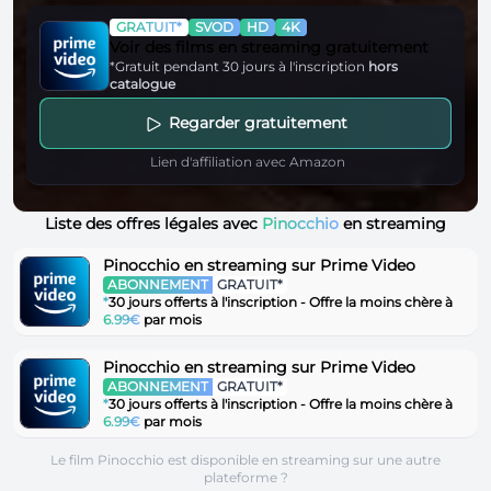
GRATUIT*
SVOD
HD
4K
Voir des films en streaming gratuitement
*Gratuit pendant 30 jours à l'inscription
hors
catalogue
Regarder gratuitement
Lien d'affiliation avec Amazon
Liste des offres légales avec
Pinocchio
en streaming
Pinocchio en streaming sur Prime Video
ABONNEMENT
GRATUIT*
*
30 jours offerts à l'inscription - Offre la moins chère à
6.99€
par mois
Pinocchio en streaming sur Prime Video
ABONNEMENT
GRATUIT*
*
30 jours offerts à l'inscription - Offre la moins chère à
6.99€
par mois
Le film Pinocchio est disponible en streaming sur une autre
plateforme ?