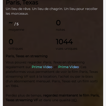
Paris, Texas
Un lieu de rêve. Un lieu de chagrin. Un lieu pour recoller
les morceaux.
~
0
/ 5
moyenne
notes
0
1044
critiques
vues uniques
Paris, Texas en streaming
Vous pouvez regarder
Paris, Texas
en streaming
légalement sur
Prime Video
, et
Prime Video
. Ces
plateformes vous permettent de voir le film Paris, Texas
streaming VF soit à la location, l'achat ou par le biais
d'un abonnement mensuel. Paris, Texas est un film sorti
en 1984.
Perdez plus de temps,
regardez maintenant le film Paris,
Texas streaming VF
et dans une qualité
HD
.