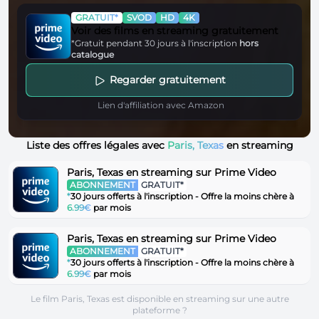
GRATUIT*
SVOD
HD
4K
Voir des films en streaming gratuitement
*Gratuit pendant 30 jours à l'inscription
hors
catalogue
Regarder gratuitement
Lien d'affiliation avec Amazon
Liste des offres légales avec
Paris, Texas
en streaming
Paris, Texas en streaming sur Prime Video
ABONNEMENT
GRATUIT*
*
30 jours offerts à l'inscription - Offre la moins chère à
6.99€
par mois
Paris, Texas en streaming sur Prime Video
ABONNEMENT
GRATUIT*
*
30 jours offerts à l'inscription - Offre la moins chère à
6.99€
par mois
Le film Paris, Texas est disponible en streaming sur une autre
plateforme ?