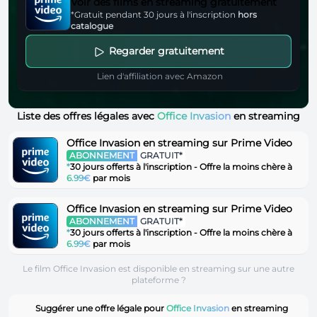
Voir des films en streaming gratuitement
*Gratuit pendant 30 jours à l'inscription
hors
catalogue
Regarder gratuitement
Lien d'affiliation avec Amazon
Liste des offres légales avec
Office Invasion
en streaming
Office Invasion en streaming sur Prime Video
ABONNEMENT
GRATUIT*
*
30 jours offerts à l'inscription - Offre la moins chère à
6.99€
par mois
Office Invasion en streaming sur Prime Video
ABONNEMENT
GRATUIT*
*
30 jours offerts à l'inscription - Offre la moins chère à
6.99€
par mois
Le film Office Invasion est disponible en streaming sur une autre
plateforme ?
Suggérer une offre légale pour
Office Invasion
en streaming