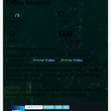
Office Invasion
~
0
/ 5
moyenne
notes
0
668
critiques
vues uniques
Office Invasion en streaming
Vous pouvez regarder
Office Invasion
en streaming
légalement sur
Prime Video
, et
Prime Video
. Ces
plateformes vous permettent de voir le film Office
Invasion streaming VF soit à la location, l'achat ou par le
biais d'un abonnement mensuel. Office Invasion est un
film sorti en 2022.
Perdez plus de temps,
regardez maintenant le film Office
Invasion streaming VF
et dans une qualité
HD
.
GRATUIT*
SVOD
HD
4K