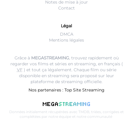
Notes de mise à jour
Contact
Légal
DMCA
Mentions légales
Grâce à
MEGASTREAMING
, trouvez rapidement où
regarder vos films et séries en streaming, en français (
VF
) et tout ça légalement. Chaque film ou série
disponible en streaming sera proposé sur leur
plateforme de streaming
officielle.
Nos partenaires :
Top Site Streaming
MEGA
STREAMING
Données initialement récupérées avec
TMDB
, triées, corrigées et
complétées par notre équipe et notre communauté