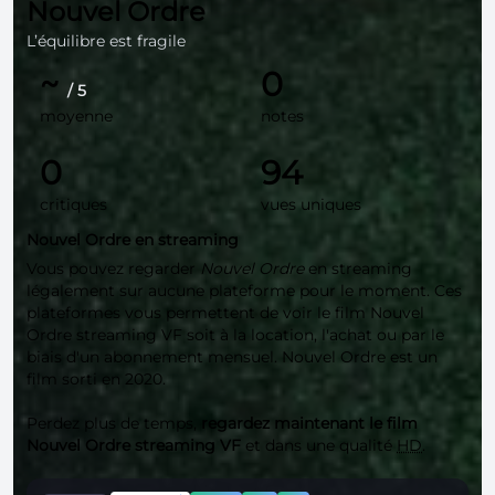
Nouvel Ordre
L’équilibre est fragile
~
0
/ 5
moyenne
notes
0
94
critiques
vues uniques
Nouvel Ordre en streaming
Vous pouvez regarder
Nouvel Ordre
en streaming
légalement sur aucune plateforme pour le moment. Ces
plateformes vous permettent de voir le film Nouvel
Ordre streaming VF soit à la location, l'achat ou par le
biais d'un abonnement mensuel. Nouvel Ordre est un
film sorti en 2020.
Perdez plus de temps,
regardez maintenant le film
Nouvel Ordre streaming VF
et dans une qualité
HD
.