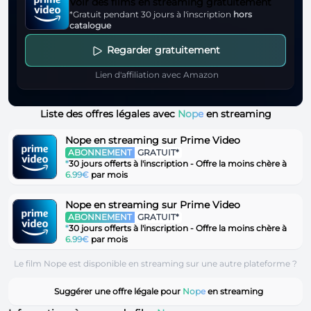
Voir des films en streaming gratuitement
*Gratuit pendant 30 jours à l'inscription
hors
catalogue
Regarder gratuitement
Lien d'affiliation avec Amazon
Liste des offres légales avec
Nope
en streaming
Nope en streaming sur Prime Video
ABONNEMENT
GRATUIT*
*
30 jours offerts à l'inscription - Offre la moins chère à
6.99€
par mois
Nope en streaming sur Prime Video
ABONNEMENT
GRATUIT*
*
30 jours offerts à l'inscription - Offre la moins chère à
6.99€
par mois
Le film Nope est disponible en streaming sur une autre plateforme ?
Suggérer une offre légale pour
Nope
en streaming