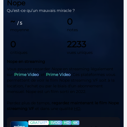
Nope
Qu’est-ce qu’un mauvais miracle ?
~
0
/ 5
moyenne
notes
0
2233
critiques
vues uniques
Nope en streaming
Vous pouvez regarder
Nope
en streaming légalement
sur
Prime Video
, et
Prime Video
. Ces plateformes vous
permettent de voir le film Nope streaming VF soit à la
location, l'achat ou par le biais d'un abonnement
mensuel. Nope est un film sorti en 2022.
Perdez plus de temps,
regardez maintenant le film Nope
streaming VF
et dans une qualité
HD
.
GRATUIT*
SVOD
HD
4K