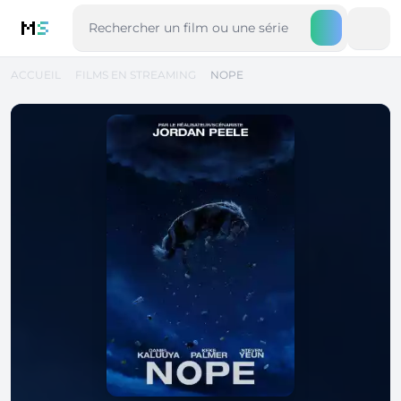
M
S
ACCUEIL
FILMS EN STREAMING
NOPE