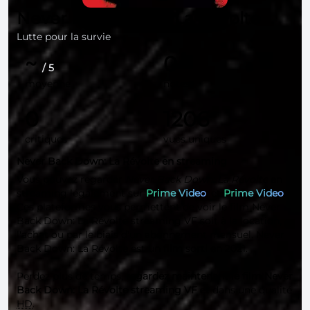
Never Back Down: La Révolte
Lutte pour la survie
~
0
/ 5
moyenne
notes
0
1206
critiques
vues uniques
Never Back Down: La Révolte en streaming
Vous pouvez regarder
Never Back Down: La Révolte
en
streaming légalement sur
Prime Video
, et
Prime Video
.
Ces plateformes vous permettent de voir le film Never
Back Down: La Révolte streaming VF soit à la location,
l'achat ou par le biais d'un abonnement mensuel. Never
Back Down: La Révolte est un film sorti en 2021.
Perdez plus de temps,
regardez maintenant le film Never
Back Down: La Révolte streaming VF
et dans une qualité
HD
.