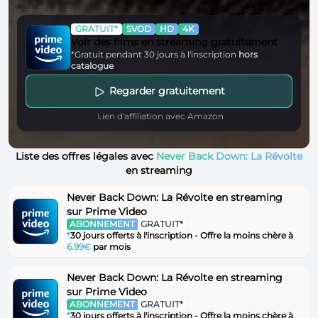
GRATUIT*
SVOD
HD
4K
Voir des films en streaming gratuitement
*Gratuit pendant 30 jours à l'inscription
hors
catalogue
Regarder gratuitement
Lien d'affiliation avec Amazon
Liste des offres légales avec
Never Back Down: La Révolte
en streaming
Never Back Down: La Révolte en streaming
sur Prime Video
ABONNEMENT
GRATUIT*
*
30 jours offerts à l'inscription - Offre la moins chère à
6.99€
par mois
Never Back Down: La Révolte en streaming
sur Prime Video
ABONNEMENT
GRATUIT*
*
30 jours offerts à l'inscription - Offre la moins chère à