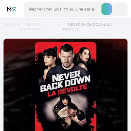
M
S
ACCUEIL
FILMS EN
NEVER BACK DOWN: LA
STREAMING
RÉVOLTE