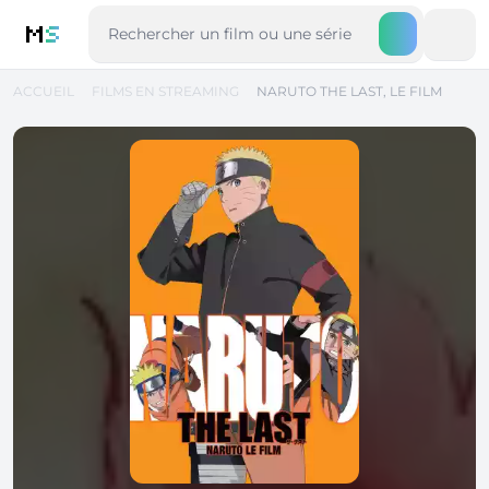
M
S
ACCUEIL
FILMS EN STREAMING
NARUTO THE LAST, LE FILM