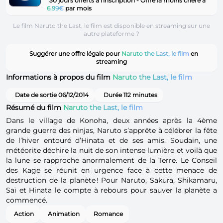
*
30 jours offerts à l'inscription - Offre la moins chère à
6.99€
par mois
Le film Naruto the Last, le film est disponible en streaming sur une
autre plateforme ?
Suggérer une offre légale pour
Naruto the Last, le film
en
streaming
Informations à propos du film
Naruto the Last, le film
Date de sortie 06/12/2014
Durée 112 minutes
Résumé du film
Naruto the Last, le film
Dans le village de Konoha, deux années après la 4ème
grande guerre des ninjas, Naruto s’apprête à célébrer la fête
de l’hiver entouré d’Hinata et de ses amis. Soudain, une
météorite déchire la nuit de son intense lumière et voilà que
la lune se rapproche anormalement de la Terre. Le Conseil
des Kage se réunit en urgence face à cette menace de
destruction de la planète ! Pour Naruto, Sakura, Shikamaru,
Saï et Hinata le compte à rebours pour sauver la planète a
commencé.
Action
Animation
Romance