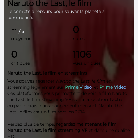
Naruto the Last, le film
Le compte à rebours pour sauver la planète a
commencé.
~
0
/ 5
moyenne
notes
0
1106
critiques
vues uniques
Naruto the Last, le film en streaming
Vous pouvez regarder
Naruto the Last, le film
en
streaming légalement sur
Prime Video
, et
Prime Video
.
Ces plateformes vous permettent de voir le film Naruto
the Last, le film streaming VF soit à la location, l'achat
ou par le biais d'un abonnement mensuel. Naruto the
Last, le film est un film sorti en 2014.
Perdez plus de temps,
regardez maintenant le film
Naruto the Last, le film streaming VF
et dans une qualité
HD
.