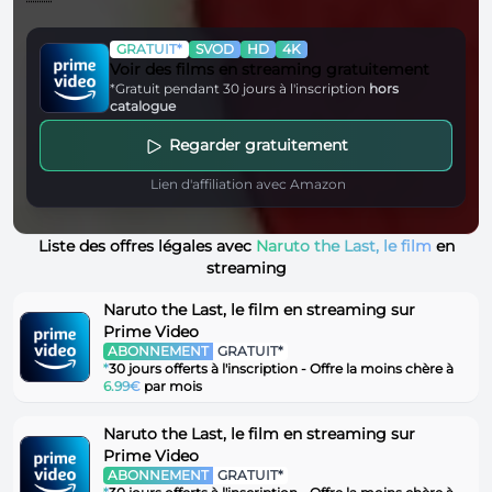
GRATUIT*
SVOD
HD
4K
Voir des films en streaming gratuitement
*Gratuit pendant 30 jours à l'inscription
hors
catalogue
Regarder gratuitement
Lien d'affiliation avec Amazon
Liste des offres légales avec
Naruto the Last, le film
en
streaming
Naruto the Last, le film en streaming sur
Prime Video
ABONNEMENT
GRATUIT*
*
30 jours offerts à l'inscription - Offre la moins chère à
6.99€
par mois
Naruto the Last, le film en streaming sur
Prime Video
ABONNEMENT
GRATUIT*