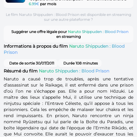
6.99€
par mois
Le film Naruto Shippuden : Blood Prison est disponible en streaming
sur une autre plateforme ?
Suggérer une offre légale pour
Naruto Shippuden : Blood Prison
en streaming
Informations à propos du film
Naruto Shippuden : Blood
Prison
Date de sortie 30/07/2011
Durée 108 minutes
Résumé du film
Naruto Shippuden : Blood Prison
Naruto a causé trop de troubles, après une tentative
d’assassinat sur le Raikage, il est enfermé dans une prison
d’où l’on ne s’échappe pas. Elle a pour nom Hôzuki. Le
maître des lieux s’appelle Mui, il utilise une technique de
ninjutsu spéciale : l’Entrave Céleste, qu’il appose à tous les
prisonniers. Cela les empêche de malaxer leur chakra et les
rend impuissants. En prison, Naruto rencontre un ninja
nommé Ryûzetsu qui lui parle de la Boîte du Paradis, une
boîte légendaire qui date de l’époque de l’Ermite Rikûdo, et
que Mui convoite. Elle aurait le pouvoir d’exaucer tous les