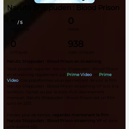
Naruto Shippuden : Blood Prison
~
0
/ 5
moyenne
notes
0
938
critiques
vues uniques
Naruto Shippuden : Blood Prison en streaming
Vous pouvez regarder
Naruto Shippuden : Blood Prison
en streaming légalement sur
Prime Video
, et
Prime
Video
. Ces plateformes vous permettent de voir le film
Naruto Shippuden : Blood Prison streaming VF soit à la
location, l'achat ou par le biais d'un abonnement
mensuel. Naruto Shippuden : Blood Prison est un film
sorti en 2011.
Perdez plus de temps,
regardez maintenant le film
Naruto Shippuden : Blood Prison streaming VF
et dans
une qualité
HD
.