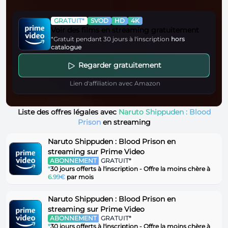
GRATUIT*
SVOD
HD
4K
Voir des films en streaming gratuitement
*Gratuit pendant 30 jours à l'inscription
hors
catalogue
Regarder gratuitement
Lien d'affiliation avec Amazon
Liste des offres légales avec
Naruto Shippuden : Blood
Prison
en streaming
Naruto Shippuden : Blood Prison en
streaming sur Prime Video
ABONNEMENT
GRATUIT*
*
30 jours offerts à l'inscription - Offre la moins chère à
6.99€
par mois
Naruto Shippuden : Blood Prison en
streaming sur Prime Video
ABONNEMENT
GRATUIT*
*
30 jours offerts à l'inscription - Offre la moins chère à