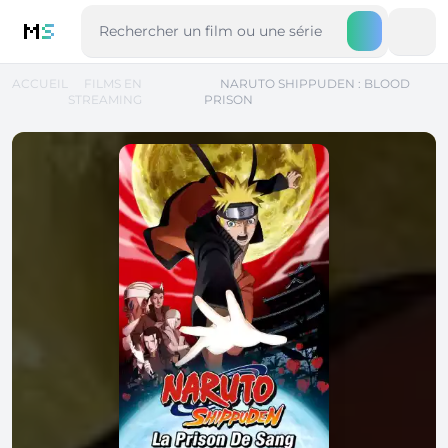
M
S
ACCUEIL
FILMS EN
NARUTO SHIPPUDEN : BLOOD
STREAMING
PRISON