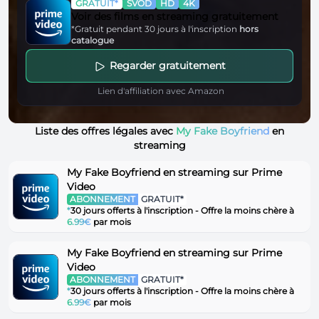
GRATUIT*
SVOD
HD
4K
Voir des films en streaming gratuitement
*Gratuit pendant 30 jours à l'inscription
hors
catalogue
Regarder gratuitement
Lien d'affiliation avec Amazon
Liste des offres légales avec
My Fake Boyfriend
en
streaming
My Fake Boyfriend en streaming sur Prime
Video
ABONNEMENT
GRATUIT*
*
30 jours offerts à l'inscription - Offre la moins chère à
6.99€
par mois
My Fake Boyfriend en streaming sur Prime
Video
ABONNEMENT
GRATUIT*
*
30 jours offerts à l'inscription - Offre la moins chère à
6.99€
par mois