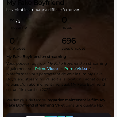
My Fake Boyfriend
Le véritable amour est difficile à trouver
~
0
/ 5
moyenne
notes
0
696
critiques
vues uniques
My Fake Boyfriend en streaming
Vous pouvez regarder
My Fake Boyfriend
en streaming
légalement sur
Prime Video
, et
Prime Video
. Ces
plateformes vous permettent de voir le film My Fake
Boyfriend streaming VF soit à la location, l'achat ou par
le biais d'un abonnement mensuel. My Fake Boyfriend
est un film sorti en 2022.
Perdez plus de temps,
regardez maintenant le film My
Fake Boyfriend streaming VF
et dans une qualité
HD
.