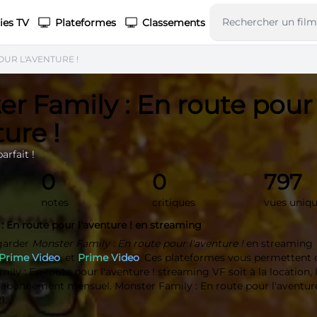
ies TV
Plateformes
Classements
OUR L'AVENTURE !
r Family : En route pour
ture !
arfait !
0
0
797
notes
critiques
vues uniq
: En route pour l'aventure ! en streaming
garder
Monster Family : En route pour l'aventure !
en streaming
Prime Video
, et
Prime Video
. Ces plateformes vous permettent d
ily : En route pour l'aventure ! streaming VF soit à la location, 
un abonnement mensuel. Monster Family : En route pour l'aventure
1.