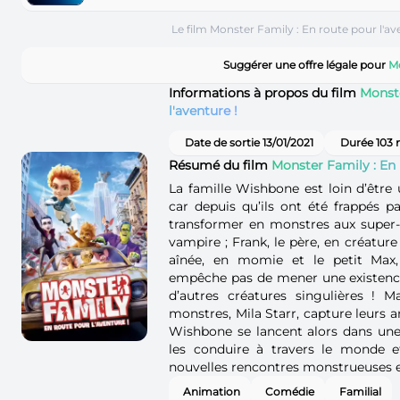
Le film Monster Family : En route pour l'av
Suggérer une offre légale pour
Mo
Informations à propos du film
Monste
l'aventure !
Date de sortie 13/01/2021
Durée 103 
Résumé du film
Monster Family : En 
La famille Wishbone est loin d’être
car depuis qu’ils ont été frappés pa
transformer en monstres aux super-
vampire ; Frank, le père, en créature 
aînée, en momie et le petit Max,
empêche pas de mener une existenc
d’autres créatures singulières ! M
monstres, Mila Starr, capture leurs 
Wishbone se lancent alors dans une
les conduire à travers le monde e
nouvelles rencontres monstrueuses e
Animation
Comédie
Familial