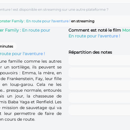
enture ! est disponible en streaming sur une autre plateforme ?
nster Family : En route pour l'aventure !
en streaming
r Family : En route pour
Comment est noté le film
Mon
En route pour l'aventure !
minutes
Répartition des notes
route pour l'aventure !
 une famille comme les autres
r un sortilège, ils peuvent se
pouvoirs : Emma, la mère, en
de Frankenstein, Fay, leur fille
 en loup-garou. Cela ne les
e… presque normale, entourés
ais un jour, la chasseuse de
amis Baba Yaga et Renfield. Les
 mission de sauvetage qui va
t leur permettre de faire de
n cours de route.