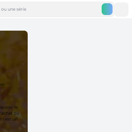
ues
e voir le
l'achat ou
 ! est un