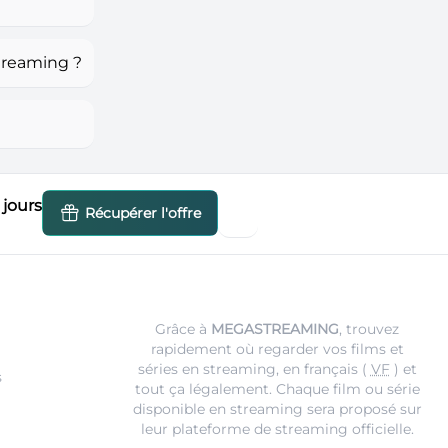
treaming ?
jours
Récupérer l'offre
Grâce à
MEGASTREAMING
, trouvez
rapidement où regarder vos films et
séries en streaming, en français (
VF
) et
s
tout ça légalement. Chaque film ou série
disponible en streaming sera proposé sur
leur
plateforme de streaming
officielle.