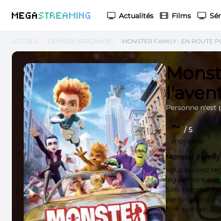
M
EGA
S
TREAMING
Actualités
Films
Sér
ACCUEIL
FILMS EN STREAMING
MONSTER FAMILY : EN ROUTE P
Monste
l'aven
Personne n'est p
~
/ 5
moyenne
Monster Family 
Vous pouvez re
légalement sur
film Monster Fam
par le biais d'
film sorti en 202