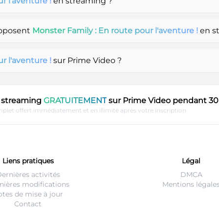
r l'aventure !
en streaming ?
roposent
Monster Family : En route pour l'aventure !
en s
r l'aventure !
sur Prime Video ?
en streaming
GRATUITEMENT
sur Prime Video pendant 30 
plet offert immédiatement et en illimité après votre inscription
Liens pratiques
Légal
ernières activités
DMCA
nières modifications
Mentions légale
tes de mise à jour
Contact