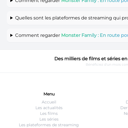
Comment regarder
Monster Family : En route pou
Quelles sont les plateformes de streaming qui p
Comment regarder
Monster Family : En route pou
Des milliers de films et séries 
Bénéficiez d'un mois com
Menu
Accueil
D
Les actualités
Der
Les films
No
Les séries
Les plateformes de streaming