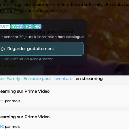
 temps,
regardez maintenant le film Monster Family : En route p
reaming VF
et dans une qualité
HD
.
UIT*
SVOD
HD
4K
 des films en streaming gratuitement
it pendant 30 jours à l'inscription
hors catalogue
Regarder gratuitement
Lien d'affiliation avec Amazon
er Family : En route pour l'aventure !
en streaming
streaming sur Prime Video
99€
par mois
streaming sur Prime Video
99€
par mois