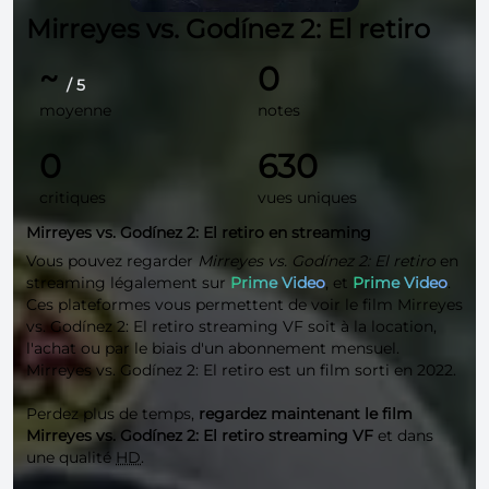
Mirreyes vs. Godínez 2: El retiro
~
0
/ 5
moyenne
notes
0
630
critiques
vues uniques
Mirreyes vs. Godínez 2: El retiro en streaming
Vous pouvez regarder
Mirreyes vs. Godínez 2: El retiro
en
streaming légalement sur
Prime Video
, et
Prime Video
.
Ces plateformes vous permettent de voir le film Mirreyes
vs. Godínez 2: El retiro streaming VF soit à la location,
l'achat ou par le biais d'un abonnement mensuel.
Mirreyes vs. Godínez 2: El retiro est un film sorti en 2022.
Perdez plus de temps,
regardez maintenant le film
Mirreyes vs. Godínez 2: El retiro streaming VF
et dans
une qualité
HD
.