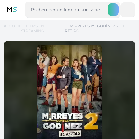
M
S
ACCUEIL
FILMS EN
MIRREYES VS. GODÍNEZ 2: EL
STREAMING
RETIRO