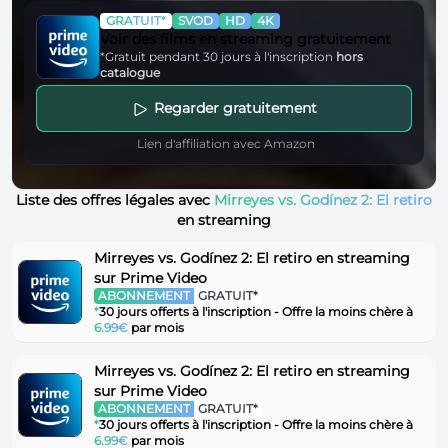
GRATUIT*
SVOD
HD
4K
Voir des films en streaming gratuitement
*Gratuit pendant 30 jours à l'inscription
hors
catalogue
Regarder gratuitement
Lien d'affiliation avec Amazon
Liste des offres légales avec
Mirreyes vs. Godínez 2: El retiro
en streaming
Mirreyes vs. Godínez 2: El retiro en streaming
sur Prime Video
ABONNEMENT
GRATUIT*
*
30 jours offerts à l'inscription - Offre la moins chère à
6.99€
par mois
Mirreyes vs. Godínez 2: El retiro en streaming
sur Prime Video
ABONNEMENT
GRATUIT*
*
30 jours offerts à l'inscription - Offre la moins chère à
6.99€
par mois