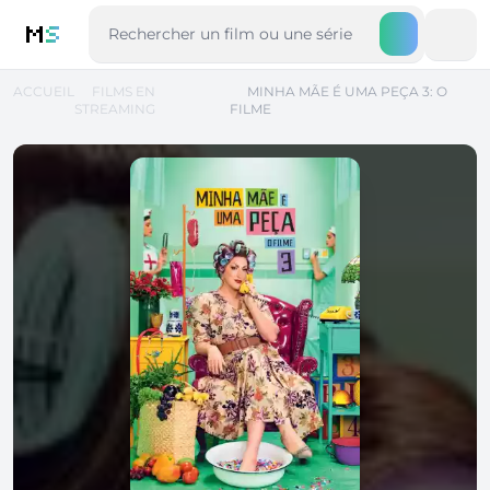
M
S
ACCUEIL
FILMS EN
MINHA MÃE É UMA PEÇA 3: O
STREAMING
FILME