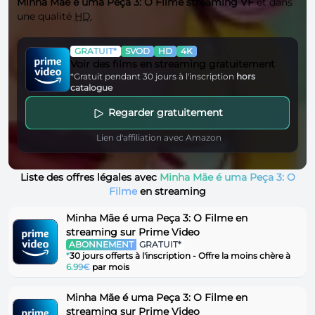
Minha Mãe é uma Peça 3: O Filme streaming VF
et dans
une qualité
HD
.
GRATUIT*
SVOD
HD
4K
Voir des films en streaming gratuitement
*Gratuit pendant 30 jours à l'inscription
hors
catalogue
Regarder gratuitement
Lien d'affiliation avec Amazon
Liste des offres légales avec
Minha Mãe é uma Peça 3: O
Filme
en streaming
Minha Mãe é uma Peça 3: O Filme en
streaming sur Prime Video
ABONNEMENT
GRATUIT*
*
30 jours offerts à l'inscription - Offre la moins chère à
6.99€
par mois
Minha Mãe é uma Peça 3: O Filme en
streaming sur Prime Video