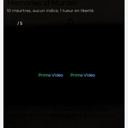
Memories of Murder
10 meurtres, aucun indice, 1 tueur en liberté.
~
0
/ 5
moyenne
notes
0
2783
critiques
vues uniques
Memories of Murder en streaming
Vous pouvez regarder
Memories of Murder
en streaming
légalement sur
Prime Video
, et
Prime Video
. Ces
plateformes vous permettent de voir le film Memories of
Murder streaming VF soit à la location, l'achat ou par le
biais d'un abonnement mensuel. Memories of Murder est
un film sorti en 2003.
Perdez plus de temps,
regardez maintenant le film
Memories of Murder streaming VF
et dans une qualité
HD
.