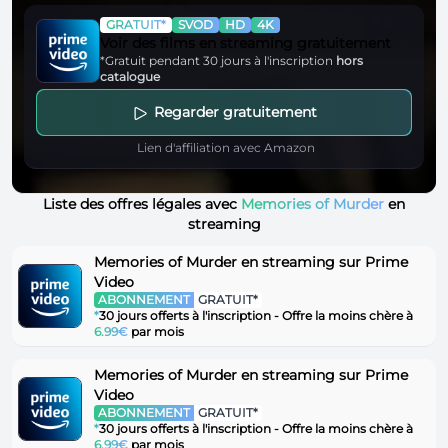
GRATUIT*
SVOD
HD
4K
Voir des films en streaming gratuitement
*Gratuit pendant 30 jours à l'inscription
hors
catalogue
Regarder gratuitement
Lien d'affiliation avec Amazon
Liste des offres légales avec
Memories of Murder
en
streaming
Memories of Murder en streaming sur Prime
Video
ABONNEMENT
GRATUIT*
*
30 jours offerts à l'inscription - Offre la moins chère à
6.99€
par mois
Memories of Murder en streaming sur Prime
Video
ABONNEMENT
GRATUIT*
*
30 jours offerts à l'inscription - Offre la moins chère à
6.99€
par mois