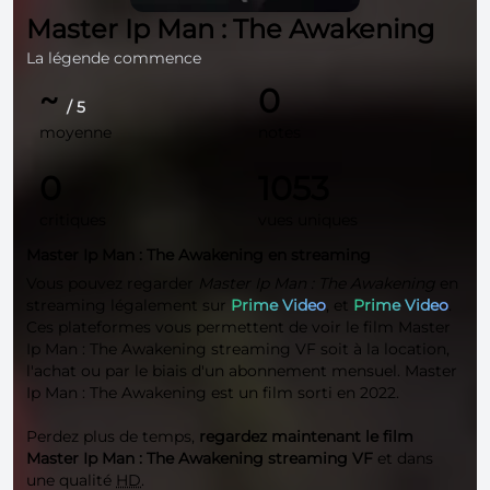
Master Ip Man : The Awakening
La légende commence
~
0
/ 5
moyenne
notes
0
1053
critiques
vues uniques
Master Ip Man : The Awakening en streaming
Vous pouvez regarder
Master Ip Man : The Awakening
en
streaming légalement sur
Prime Video
, et
Prime Video
.
Ces plateformes vous permettent de voir le film Master
Ip Man : The Awakening streaming VF soit à la location,
l'achat ou par le biais d'un abonnement mensuel. Master
Ip Man : The Awakening est un film sorti en 2022.
Perdez plus de temps,
regardez maintenant le film
Master Ip Man : The Awakening streaming VF
et dans
une qualité
HD
.