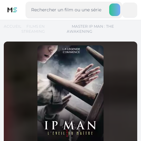
M
S
ACCUEIL
FILMS EN
MASTER IP MAN : THE
STREAMING
AWAKENING