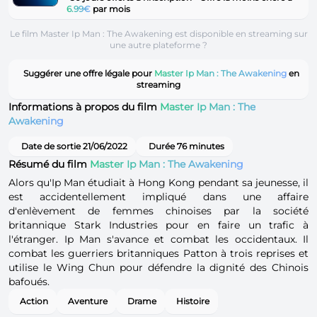
6.99€
par mois
Le film Master Ip Man : The Awakening est disponible en streaming sur
une autre plateforme ?
Suggérer une offre légale pour
Master Ip Man : The Awakening
en
streaming
Informations à propos du film
Master Ip Man : The
Awakening
Date de sortie 21/06/2022
Durée 76 minutes
Résumé du film
Master Ip Man : The Awakening
Alors qu'Ip Man étudiait à Hong Kong pendant sa jeunesse, il
est accidentellement impliqué dans une affaire
d'enlèvement de femmes chinoises par la société
britannique Stark Industries pour en faire un trafic à
l'étranger. Ip Man s'avance et combat les occidentaux. Il
combat les guerriers britanniques Patton à trois reprises et
utilise le Wing Chun pour défendre la dignité des Chinois
bafoués.
Action
Aventure
Drame
Histoire