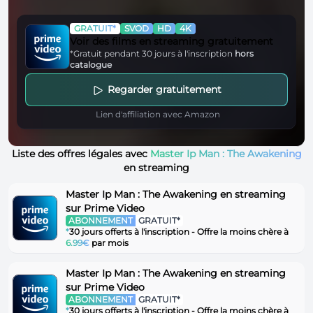
GRATUIT*
SVOD
HD
4K
Voir des films en streaming gratuitement
*Gratuit pendant 30 jours à l'inscription
hors
catalogue
Regarder gratuitement
Lien d'affiliation avec Amazon
Liste des offres légales avec
Master Ip Man : The Awakening
en streaming
Master Ip Man : The Awakening en streaming
sur Prime Video
ABONNEMENT
GRATUIT*
*
30 jours offerts à l'inscription - Offre la moins chère à
6.99€
par mois
Master Ip Man : The Awakening en streaming
sur Prime Video
ABONNEMENT
GRATUIT*
*
30 jours offerts à l'inscription - Offre la moins chère à