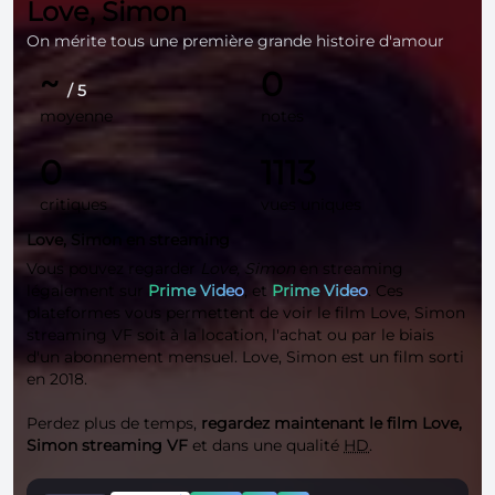
Love, Simon
On mérite tous une première grande histoire d'amour
~
0
/ 5
moyenne
notes
0
1113
critiques
vues uniques
Love, Simon en streaming
Vous pouvez regarder
Love, Simon
en streaming
légalement sur
Prime Video
, et
Prime Video
. Ces
plateformes vous permettent de voir le film Love, Simon
streaming VF soit à la location, l'achat ou par le biais
d'un abonnement mensuel. Love, Simon est un film sorti
en 2018.
Perdez plus de temps,
regardez maintenant le film Love,
Simon streaming VF
et dans une qualité
HD
.