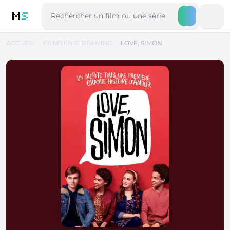
M
S
ACCUEIL
FILMS EN STREAMING
LOVE, SIMON