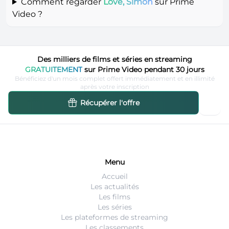
Comment regarder
Love, Simon
sur Prime
Video ?
Des milliers de films et séries en streaming
GRATUITEMENT
sur Prime Video pendant 30 jours
Bénéficiez d'un mois complet offert immédiatement et en illimité
après votre inscription
Récupérer l'offre
Menu
Accueil
Les actualités
Les films
Les séries
Les plateformes de streaming
Les classements