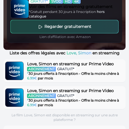
GRATUIT*
SVOD
HD
4K
Voir des films en streaming gratuitement
*Gratuit pendant 30 jours à l'inscription
hors
catalogue
Regarder gratuitement
Lien d'affiliation avec Amazon
Liste des offres légales avec
Love, Simon
en streaming
Love, Simon en streaming sur Prime Video
ABONNEMENT
GRATUIT*
*
30 jours offerts à l'inscription - Offre la moins chère à
6.99€
par mois
Love, Simon en streaming sur Prime Video
ABONNEMENT
GRATUIT*
*
30 jours offerts à l'inscription - Offre la moins chère à
6.99€
par mois
Le film Love, Simon est disponible en streaming sur une autre
plateforme ?