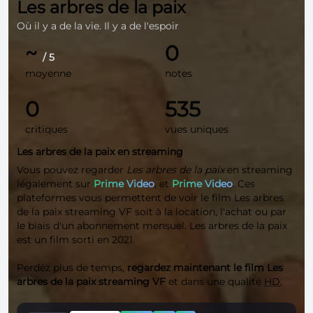
Les arbres de la paix
Où il y a de la vie. Il y a de l'espoir
~
0
/ 5
moyenne
notes
0
535
critiques
vues uniques
Les arbres de la paix en streaming
Vous pouvez regarder
Les arbres de la paix
en streaming
légalement sur
Prime Video
, et
Prime Video
. Ces
plateformes vous permettent de voir le film Les arbres
de la paix streaming VF soit à la location, l'achat ou par
le biais d'un abonnement mensuel. Les arbres de la paix
est un film sorti en 2021.
Perdez plus de temps,
regardez maintenant le film Les
arbres de la paix streaming VF
et dans une qualité
HD
.