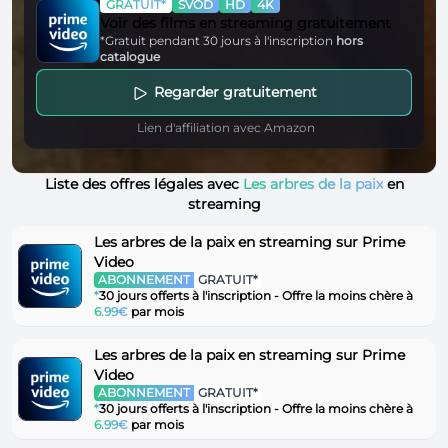
GRATUIT*
SVOD
HD
4K
Voir des films en streaming gratuitement
*Gratuit pendant 30 jours à l'inscription
hors
catalogue
Regarder gratuitement
Lien d'affiliation avec Amazon
Liste des offres légales avec
Les arbres de la paix
en
streaming
Les arbres de la paix en streaming sur Prime
Video
ABONNEMENT
GRATUIT*
*
30 jours offerts à l'inscription - Offre la moins chère à
6.99€
par mois
Les arbres de la paix en streaming sur Prime
Video
ABONNEMENT
GRATUIT*
*
30 jours offerts à l'inscription - Offre la moins chère à
6.99€
par mois