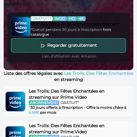
qualité
HD
.
GRATUIT*
SVOD
HD
4K
Voir des films en streaming gratuitement
*Gratuit pendant 30 jours à l'inscription
hors
catalogue
Regarder gratuitement
Lien d'affiliation avec Amazon
Liste des offres légales avec
Les Trolls: Des Fêtes Enchantées
en streaming
Les Trolls: Des Fêtes Enchantées en
streaming sur Prime Video
ABONNEMENT
GRATUIT*
*
30 jours offerts à l'inscription - Offre la moins chère à
6.99€
par mois
Les Trolls: Des Fêtes Enchantées en
streaming sur Prime Video