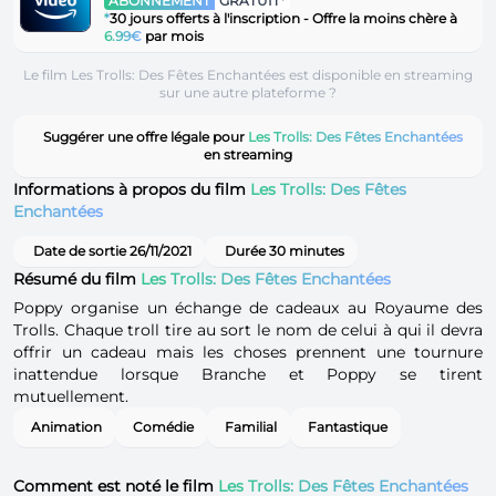
ABONNEMENT
GRATUIT*
*
30 jours offerts à l'inscription - Offre la moins chère à
6.99€
par mois
Le film Les Trolls: Des Fêtes Enchantées est disponible en streaming
sur une autre plateforme ?
Suggérer une offre légale pour
Les Trolls: Des Fêtes Enchantées
en streaming
Informations à propos du film
Les Trolls: Des Fêtes
Enchantées
Date de sortie 26/11/2021
Durée 30 minutes
Résumé du film
Les Trolls: Des Fêtes Enchantées
Poppy organise un échange de cadeaux au Royaume des
Trolls. Chaque troll tire au sort le nom de celui à qui il devra
offrir un cadeau mais les choses prennent une tournure
inattendue lorsque Branche et Poppy se tirent
mutuellement.
Animation
Comédie
Familial
Fantastique
Comment est noté le film
Les Trolls: Des Fêtes Enchantées