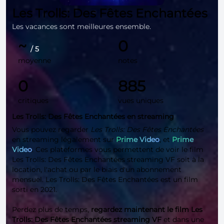
Les Trolls: Des Fêtes Enchantées
Les vacances sont meilleures ensemble.
~
0
/ 5
moyenne
notes
0
885
critiques
vues uniques
Les Trolls: Des Fêtes Enchantées en streaming
Vous pouvez regarder
Les Trolls: Des Fêtes Enchantées
en streaming légalement sur
Prime Video
, et
Prime
Video
. Ces plateformes vous permettent de voir le film
Les Trolls: Des Fêtes Enchantées streaming VF soit à la
location, l'achat ou par le biais d'un abonnement
mensuel. Les Trolls: Des Fêtes Enchantées est un film
sorti en 2021.
Perdez plus de temps,
regardez maintenant le film Les
Trolls: Des Fêtes Enchantées streaming VF
et dans une