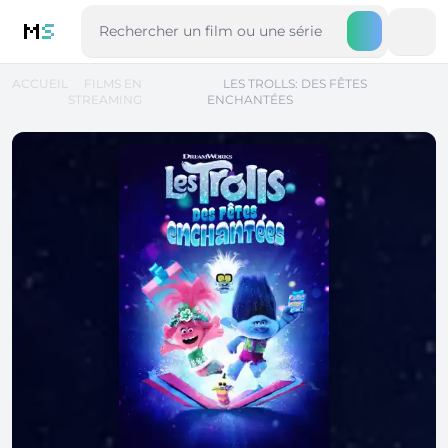
M
S
ACCUEIL
FILMS EN
LES TROLLS: DES FÊTES
STREAMING
ENCHANTÉES