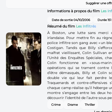
Suggérer une offr
Informations à propos du film
Les Inf
Date de sortie 04/10/2006
Durée 151
Résumé du film
Les Infiltrés
À Boston, une lutte sans merci 
irlandaise. Pour mettre fin au règne
police infiltre son gang avec « un bleu
Costigan. Tandis que Billy s’effor
malfrat vieillissant, Colin Sullivan 
l’Unité des Enquêtes Spéciales, cha
Colin fonctionne en « sous‑mari
opérations qui se trament contre
d’être démasqués, Billy et Colin 
double vie qui leur fait perdre le
Traquenards et contre‑offensives s
chaque camp réalise qu’il héberge u
montre s’engage entre les deux ho
découvrir l’identité de l’autre sous pe
Crime
Drame
Thriller
Les dernie