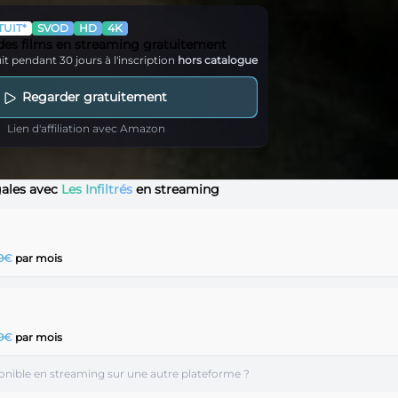
UIT*
SVOD
HD
4K
 des films en streaming gratuitement
it pendant 30 jours à l'inscription
hors catalogue
Regarder gratuitement
Lien d'affiliation avec Amazon
égales avec
Les Infiltrés
en streaming
99€
par mois
99€
par mois
isponible en streaming sur une autre plateforme ?