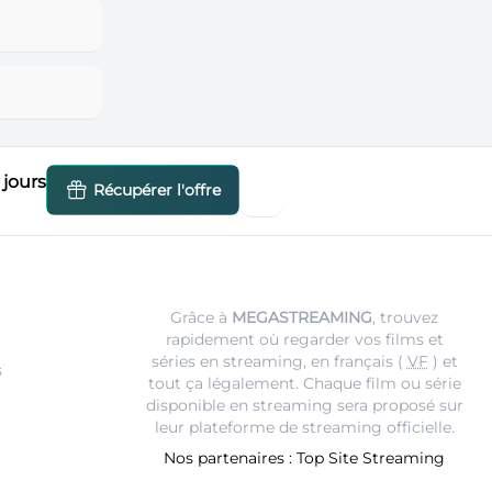
jours
Récupérer l'offre
Grâce à
MEGASTREAMING
, trouvez
rapidement où regarder vos films et
séries en streaming, en français (
VF
) et
s
tout ça légalement. Chaque film ou série
disponible en streaming sera proposé sur
leur
plateforme de streaming
officielle.
Nos partenaires :
Top Site Streaming