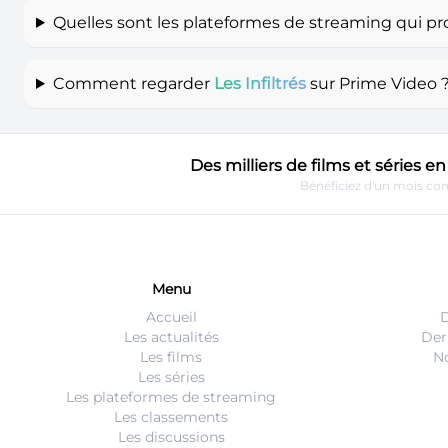
Quelles sont les plateformes de streaming qui p
Comment regarder
Les Infiltrés
sur Prime Video 
Des milliers de films et séries 
Bénéficiez d'un mois com
Menu
Accueil
D
Les actualités
Der
Les films
No
Les séries
Les plateformes de streaming
Les classements
Les discussions