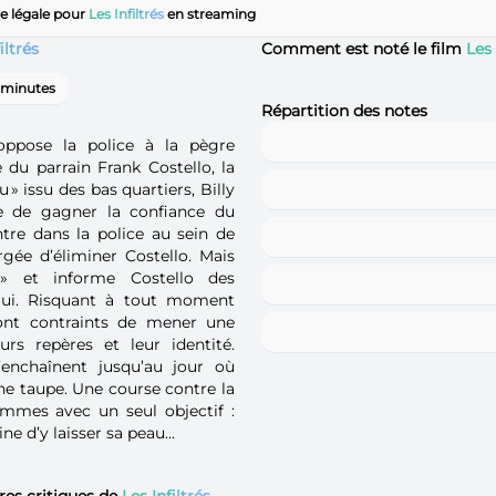
e légale pour
Les Infiltrés
en streaming
iltrés
Comment est noté le film
Les 
 minutes
Répartition des notes
oppose la police à la pègre
 du parrain Frank Costello, la
 » issu des bas quartiers, Billy
ce de gagner la confiance du
entre dans la police au sein de
rgée d’éliminer Costello. Mais
n » et informe Costello des
 lui. Risquant à tout moment
sont contraints de mener une
urs repères et leur identité.
’enchaînent jusqu’au jour où
ne taupe. Une course contre la
mmes avec un seul objectif :
ine d’y laisser sa peau…
res critiques de
Les Infiltrés