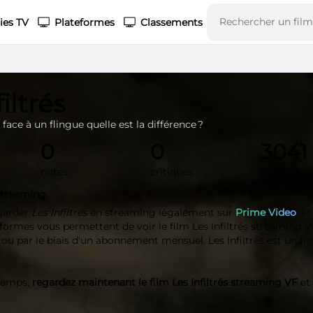
ies TV
Plateformes
Classements
iltrés
 face à un flingue quelle est la différence ?
0
0
3041
notes
critiques
vues uniq
 streaming
garder
Les Infiltrés
en streaming légalement sur
Prime Video
, e
eformes vous permettent de voir le film Les Infiltrés streaming VF
t ou par le biais d'un abonnement mensuel. Les Infiltrés est un fil
 temps,
regardez maintenant le film Les Infiltrés streaming VF
et