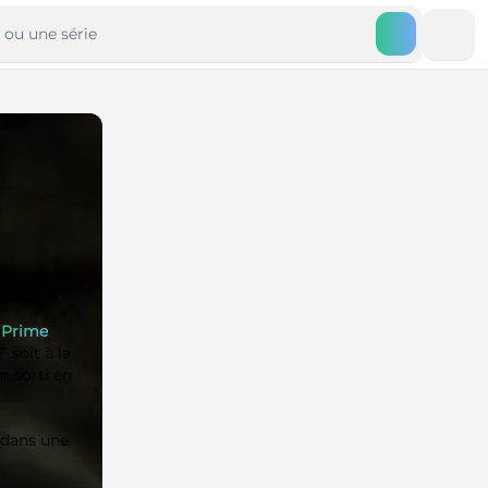
ues
t
Prime
 soit à la
m sorti en
 dans une