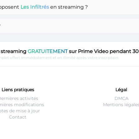
roposent
Les Infiltrés
en streaming ?
?
en streaming
GRATUITEMENT
sur Prime Video pendant 30 
plet offert immédiatement et en illimité après votre inscription
Liens pratiques
Légal
ernières activités
DMCA
nières modifications
Mentions légale
tes de mise à jour
Contact