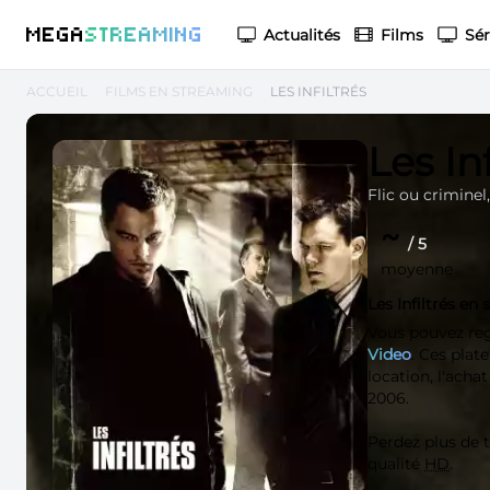
M
EGA
S
TREAMING
Actualités
Films
Sér
ACCUEIL
FILMS EN STREAMING
LES INFILTRÉS
Les Inf
Flic ou criminel,
~
/ 5
moyenne
Les Infiltrés en
Vous pouvez re
Video
. Ces plat
location, l'acha
2006.
Perdez plus de
qualité
HD
.